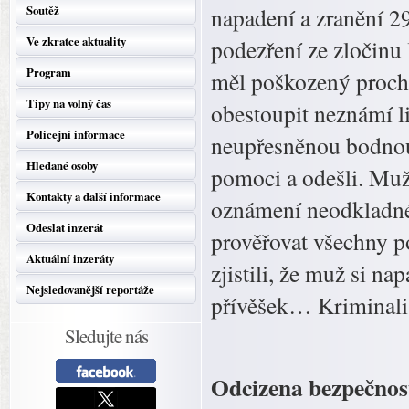
Soutěž
napadení a zranění 29
Ve zkratce aktuality
podezření ze zločinu 
Program
měl poškozený prochá
Tipy na volný čas
obestoupit neznámí li
Policejní informace
neupřesněnou bodnou 
Hledané osoby
pomoci a odešli. Muž 
Kontakty a další informace
oznámení neodkladné 
Odeslat inzerát
prověřovat všechny 
Aktuální inzeráty
zjistili, že muž si n
Nejsledovanější reportáže
přívěšek… Kriminalis
Sledujte nás
Odcizena bezpečnos