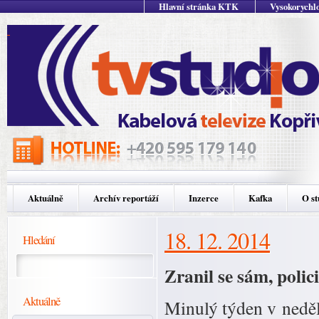
Hlavní stránka KTK
Vysokorychlo
Aktuálně
Archív reportáží
Inzerce
Kafka
O st
18. 12. 2014
Hledání
Zranil se sám, poli
Aktuálně
Minulý týden v neděli