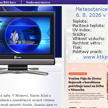
na Bílá hora
Soukromá inzerce
ové nafty. V Mošnově, Starém Jičíně a
avebních a zemědělských strojích většinou
 strojů způsobili firmám, finanční újmu ve