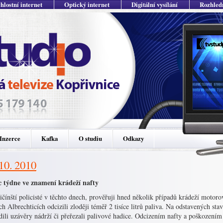
hlostní internet
Optický internet
Digitální vysílání
Rozhled
Inzerce
Kafka
O studiu
Odkazy
 10. 2010
 týdne ve znamení krádeží nafty
čínští policisté v těchto dnech, prověřuji hned několik případů krádeží motor
h Albrechticích odcizili zloději téměř 2 tisíce litrů paliva. Na odstavených st
ili uzávěry nádrží či přeřezali palivové hadice. Odcizením nafty a poškozením