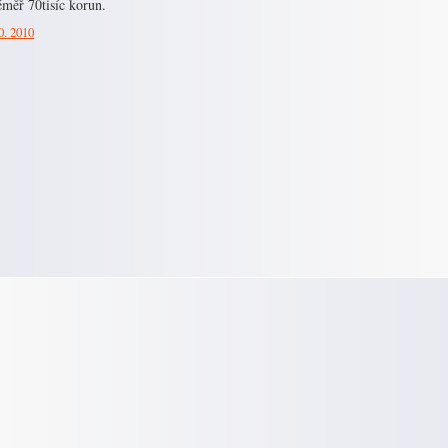
éměř 70tisíc korun.
0. 2010