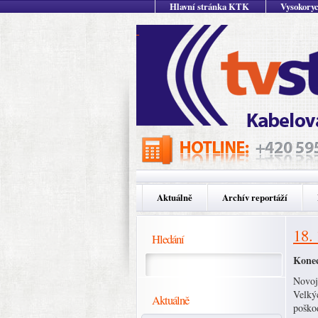
Hlavní stránka KTK
Vysokoryc
Aktuálně
Archív reportáží
18.
Hledání
Konec
Novoji
Velkýc
Aktuálně
poškod