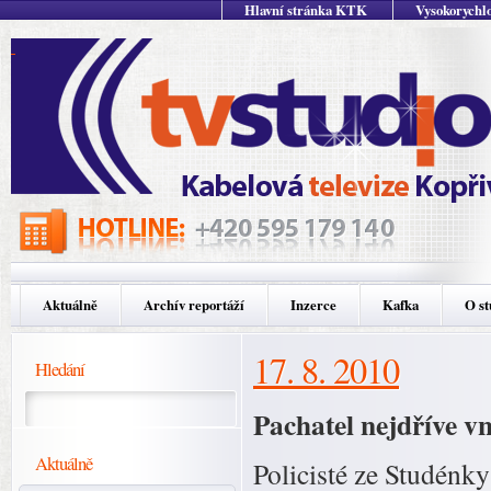
Hlavní stránka KTK
Vysokorychlo
Aktuálně
Archív reportáží
Inzerce
Kafka
O st
17. 8. 2010
Hledání
Pachatel nejdříve vn
Aktuálně
Policisté ze Studénky