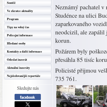
Soutěž
Neznámý pachatel v n
Ve zkratce aktuality
Studénce na ulici Bud
Program
zaparkovaného vozidl
Tipy na volný čas
neodcizil, ale zapálil
Policejní informace
korun.
Hledané osoby
Požárem byly poškoze
Kontakty a další informace
přesáhla 85 tisíc koru
Odeslat inzerát
Aktuální inzeráty
Policisté přijmou veš
Nejsledovanější reportáže
735 761.
Sledujte nás