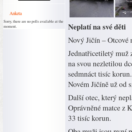
Anketa
Sorry, there are no polls available at the
Neplatí na své děti
moment.
Nový Jičín – Otcové n
Jednatřicetiletý muž 
na svou nezletilou d
sedmnáct tisíc korun
Novém Jičíně už od s
Další otec, který nep
Oprávněné matce z Ko
33 tisíc korun.
Oba muži jsou nyní p