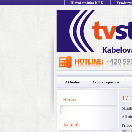
Hlavní stránka KTK
Vysokoryc
Aktuálně
Archív reportáží
17.
Hledání
Mladš
Alkoho
Aktuálně
Příbor
přítel