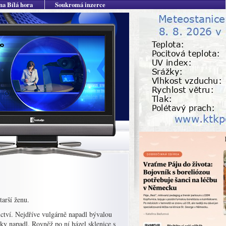
na Bílá hora
Soukromá inzerce
tarší ženu.
ictví. Nejdříve vulgárně napadl bývalou
cky napadl. Rovněž po ní házel sklenice s