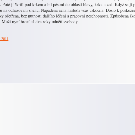
. Poté jí škrtil pod krkem a bil pěstmi do oblasti hlavy, krku a zad. Když se jí 
u na odhazování sněhu. Napadená žena naštěstí včas uskočila. Došlo k poškozen
ky ošetřena, bez nutnosti dalšího léčení a pracovní neschopnosti. Způsobena šk
. Muži nyní hrozí až dva roky odnětí svobody.
. 2011