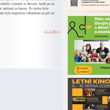
podařilo vymanit ze škrcení, hodil po ní
í zařízení za barem. Po útoku byla
oda byla majitelem odhadnuta na pět set
21. 2. 2011
»