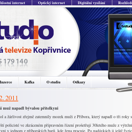
hlostní internet
Optický internet
Digitální vysílání
Rozhled
Inzerce
Kafka
O studiu
Odkazy
 2. 2011
í muž napadl bývalou přítelkyni
l a žárlivost zřejmě zatemnily mozek muži z Příbora, který napadl o tři roky s
ští policisté ve zkráceném přípravném řízení prošetřují 30letého muže z výtržn
kyni v jednom z příborských barů, kde žena pracuje. Po nadávkách ji ještě fyzi