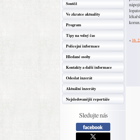
Soutěž
nápoji
lopato
Ve zkratce aktuality
lékařs
korun
Program
Tipy na volný čas
«
16. 2
Policejní informace
Hledané osoby
Kontakty a další informace
Odeslat inzerát
Aktuální inzeráty
Nejsledovanější reportáže
Sledujte nás