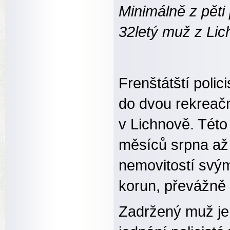
Minimálně z pěti
32letý muž z Lic
Frenštátští polic
do dvou rekreačn
v Lichnově. Této
měsíců srpna až 
nemovitostí svým
korun, převážně 
Zadržený muž je 