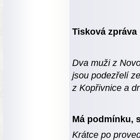
Tisková zprá
Dva muži z Novoji
jsou podezřelí z
z Kopřivnice a d
Má podmínku, s
Krátce po proved