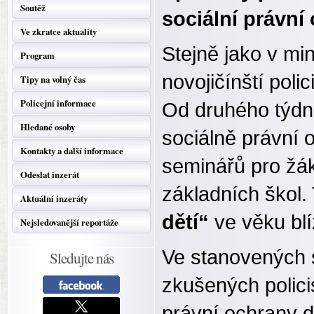
Soutěž
sociální právní
Ve zkratce aktuality
Stejně jako v minu
Program
novojičínští poli
Tipy na volný čas
Policejní informace
Od druhého týdn
Hledané osoby
sociálně právní o
Kontakty a další informace
seminářů pro žák
Odeslat inzerát
základních škol.
Aktuální inzeráty
dětí“
ve věku bl
Nejsledovanější reportáže
Ve stanovených 
Sledujte nás
zkušených polici
právní ochrany d