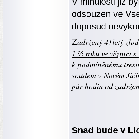
V minulosti již 
odsouzen ve Vset
doposud nevykon
adržený 41letý zlod
Z
1 ½ roku ve věznici 
k podmíněnému trest
soudem v Novém Jičín
pár hodin od zadržen
Snad bude v Li