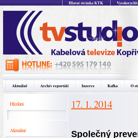
Hlavní stránka KTK
Vysokorychlo
Aktuálně
Archív reportáží
Inzerce
Kafka
O st
17. 1. 2014
Hledání
Aktuálně
Společný preven