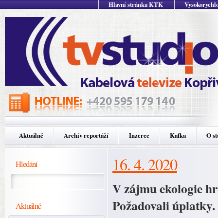
Hlavní stránka KTK
Vysokorychlo
Aktuálně
Archív reportáží
Inzerce
Kafka
O st
16. 4. 2020
Hledání
V zájmu ekologie hro
Požadovali úplatky. 
Aktuálně