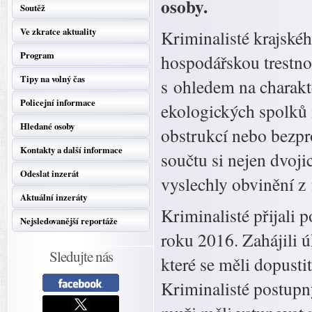
osoby.
Soutěž
Ve zkratce aktuality
Kriminalisté krajskéh
Program
hospodářskou trestnou
Tipy na volný čas
s ohledem na charakte
Policejní informace
ekologických spolků m
Hledané osoby
obstrukcí nebo bezpro
Kontakty a další informace
součtu si nejen dvojic
Odeslat inzerát
vyslechly obvinění z 
Aktuální inzeráty
Kriminalisté přijali
Nejsledovanější reportáže
roku 2016. Zahájili ú
Sledujte nás
které se měli dopusti
Kriminalisté postupn