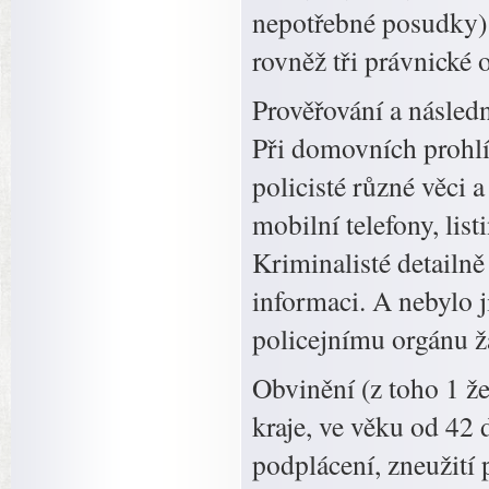
nepotřebné posudky) 
rovněž tři právnické 
Prověřování a násled
Při domovních prohlíd
policisté různé věci 
mobilní telefony, lis
Kriminalisté detailn
informaci. A nebylo 
policejnímu orgánu ž
Obvinění (z toho 1 ž
kraje, ve věku od 42 d
podplácení, zneužití 