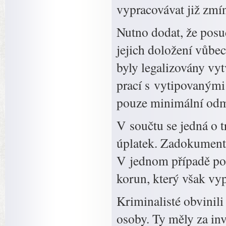
vypracovávat již zmí
Nutno dodat, že posu
jejich doložení vůbec
byly legalizovány vy
prací s vytipovanými
pouze minimální od
V součtu se jedná o t
úplatek. Zadokumento
V jednom případě po
korun, který však vyp
Kriminalisté obvinili
osoby. Ty měly za inv