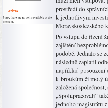
muži měli vstupovat 
prostředí do správní
Anketa
k jednotlivým invest
Sorry, there are no polls available at the
moment.
Moravskoslezského kr
Po vstupu do řízení ž
zajištění bezproblém
podobě. Jednalo se ze
následně zaplatil od
například posouzení d
k broukům či motýlům
založená společnost, 
„Spolupracovali“ tak
jednoho magistrátu z