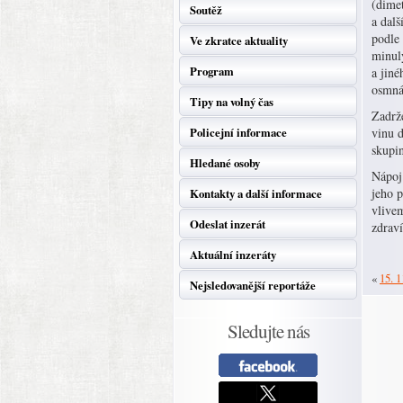
(dimet
Soutěž
a dalš
podle
Ve zkratce aktuality
minulý
Program
a jiné
osmná
Tipy na volný čas
Zadrže
Policejní informace
vinu d
skupin
Hledané osoby
Nápoj
jeho 
Kontakty a další informace
vlive
Odeslat inzerát
zdraví
Aktuální inzeráty
«
15. 1
Nejsledovanější reportáže
Sledujte nás