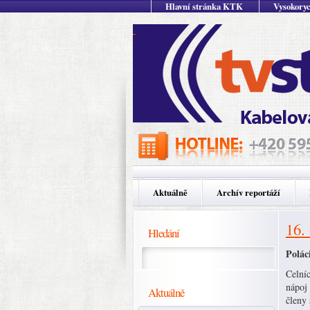
Hlavní stránka KTK
Vysokoryc
Aktuálně
Archív reportáží
16.
Hledání
Polác
Celníc
nápoj
Aktuálně
členy 