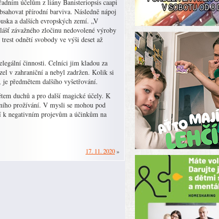
řadním účelům z liány Banisteriopsis caapi
obsahovat přírodní barviva. Následně nápoj
ouska a dalších evropských zemí. „V
vlášť závažného zločinu nedovolené výroby
trest odnětí svobody ve výši deset až
legální činnosti. Celníci jim kladou za
el v zahraniční a nebyl zadržen. Kolik si
a, je předmětem dalšího vyšetřování.
em duchů a pro další magické účely. K
ního prožívání. V mysli se mohou pod
zí k negativním projevům a účinkům na
17. 11. 2020
»