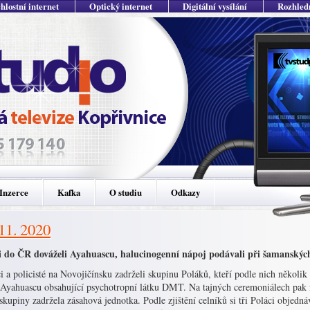
hlostní internet
Optický internet
Digitální vysílání
Rozhled
Inzerce
Kafka
O studiu
Odkazy
 11. 2020
i do ČR dováželi Ayahuascu, halucinogenní nápoj podávali při šamanskýc
i a policisté na Novojičínsku zadrželi skupinu Poláků, kteří podle nich několik 
 Ayahuascu obsahující psychotropní látku DMT. Na tajných ceremoniálech pak
skupiny zadržela zásahová jednotka. Podle zjištění celníků si tři Poláci obje