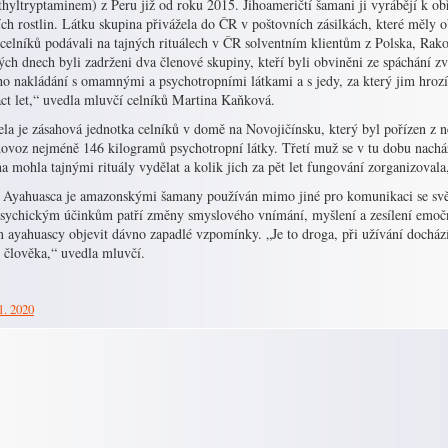
hyltryptaminem) z Peru již od roku 2015. Jihoameričtí šamani ji vyrábějí k ob
ích rostlin. Látku skupina přivážela do ČR v poštovních zásilkách, které měly 
 celníků podávali na tajných rituálech v ČR solventním klientům z Polska, Rak
ch dnech byli zadrženi dva členové skupiny, kteří byli obviněni ze spáchání z
ho nakládání s omamnými a psychotropními látkami a s jedy, za který jim hrozí 
ct let,“ uvedla mluvčí celníků Martina Kaňková.
la je zásahová jednotka celníků v domě na Novojičínsku, který byl pořízen z ne
ovoz nejméně 146 kilogramů psychotropní látky. Třetí muž se v tu dobu nacház
a mohla tajnými rituály vydělat a kolik jich za pět let fungování zorganizoval
 Ayahuasca je amazonskými šamany používán mimo jiné pro komunikaci se svět
psychickým účinkům patří změny smyslového vnímání, myšlení a zesílení emoč
m ayahuascy objevit dávno zapadlé vzpomínky. „Je to droga, při užívání dochá
 člověka,“ uvedla mluvčí.
1. 2020