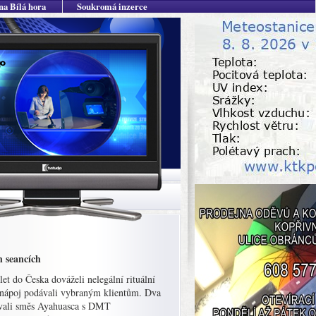
na Bílá hora
Soukromá inzerce
h seancích
let do Česka dováželi nelegální rituální
 nápoj podávali vybraným klientům. Dva
dnávali směs Ayahuasca s DMT