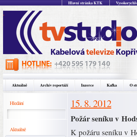
Hlavní stránka KTK
Vysokorychlo
Aktuálně
Archív reportáží
Inzerce
Kafka
O st
15. 8. 2012
Hledání
Požár seníku v Hods
Aktuálně
K požáru seníku v H