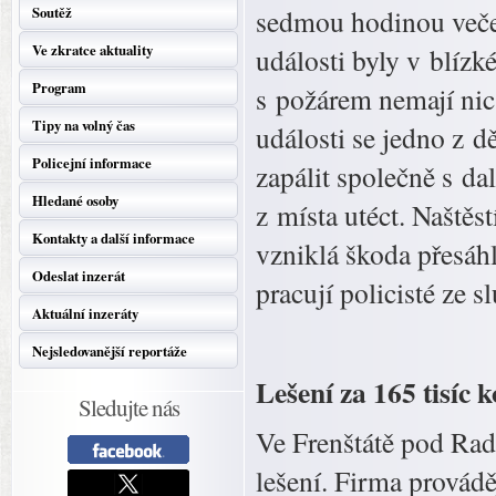
Soutěž
sedmou hodinou večer
Ve zkratce aktuality
události byly v blízké
Program
s požárem nemají nic
Tipy na volný čas
události se jedno z d
Policejní informace
zapálit společně s da
Hledané osoby
z místa utéct. Naštěs
Kontakty a další informace
vzniklá škoda přesáh
Odeslat inzerát
pracují policisté ze s
Aktuální inzeráty
Nejsledovanější reportáže
Lešení za 165 tisíc 
Sledujte nás
Ve Frenštátě pod Rad
lešení. Firma prováděj