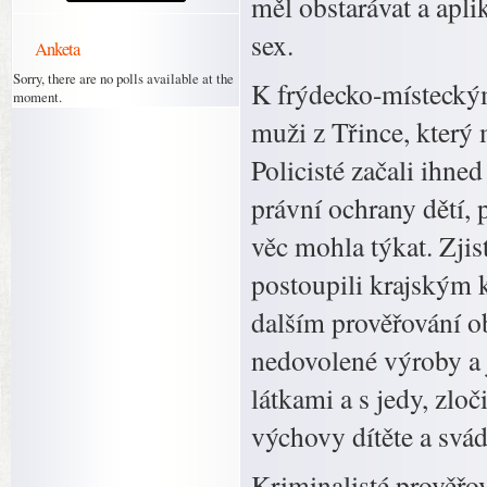
měl obstarávat a apli
sex.
Anketa
Sorry, there are no polls available at the
K frýdecko-místeckým
moment.
muži z Třince, který 
Policisté začali ihne
právní ochrany dětí, 
věc mohla týkat. Zjist
postoupili krajským 
dalším prověřování o
nedovolené výroby a
látkami a s jedy, zlo
výchovy dítěte a svá
Kriminalisté prověřov