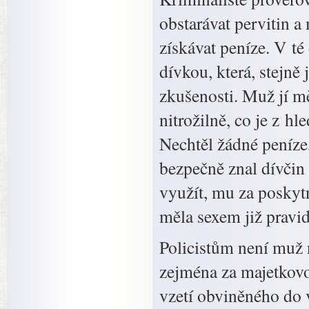
obstarávat pervitin 
získávat peníze. V té
dívkou, která, stejně
zkušenosti. Muž jí mě
nitrožilně, co je z h
Nechtěl žádné peníze,
bezpečně znal dívčin 
využít, mu za poskyt
měla sexem již pravid
Policistům není muž 
zejména za majetkovou
vzetí obviněného do 