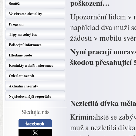
poškození…
Soutěž
Ve zkratce aktuality
Upozornění lidem v na
Program
například dva muži s
Tipy na volný čas
žádosti v mobilu sv
Policejní informace
Nyní pracují moravsk
Hledané osoby
škodou přesahující 
Kontakty a další informace
Odeslat inzerát
Aktuální inzeráty
Nejsledovanější reportáže
Nezletilá dívka měla
Sledujte nás
Kriminalisté se zabýv
muž a nezletilá dívka