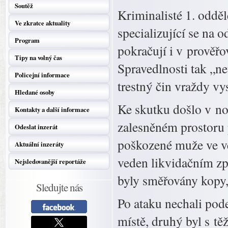
Soutěž
Kriminalisté 1. odděl
Ve zkratce aktuality
specializující se na o
Program
pokračují i v prověř
Tipy na volný čas
Spravedlnosti tak „ne
Policejní informace
trestný čin vraždy vy
Hledané osoby
Ke skutku došlo v noc
Kontakty a další informace
zalesněném prostoru p
Odeslat inzerát
poškozené muže ve vě
Aktuální inzeráty
veden likvidačním zp
Nejsledovanější reportáže
byly směřovány kopy,
Sledujte nás
Po ataku nechali pod
místě, druhý byl s t