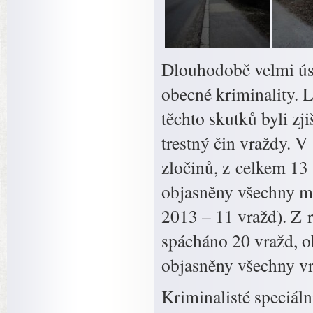
Dlouhodobě velmi ús
obecné kriminality. L
těchto skutků byli zj
trestný čin vraždy. V
zločinů, z celkem 13
objasněny všechny mo
2013 – 11 vražd). Z 
spácháno 20 vražd, o
objasněny všechny vr
Kriminalisté speciá