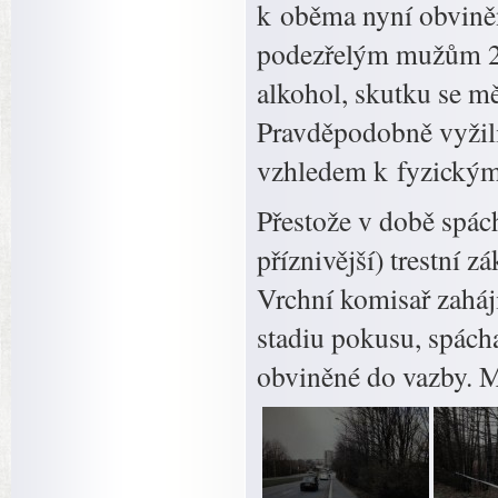
k oběma nyní obvině
podezřelým mužům 23 
alkohol, skutku se mě
Pravděpodobně vyžili
vzhledem k fyzickým 
Přestože v době spác
příznivější) trestní 
Vrchní komisař zaháji
stadiu pokusu, spách
obviněné do vazby. M