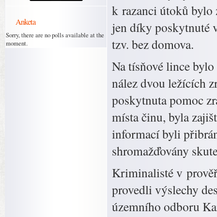
k razanci útoků bylo 
Anketa
jen díky poskytnuté 
Sorry, there are no polls available at the
tzv. bez domova.
moment.
Na tísňové lince bylo
nález dvou ležících 
poskytnuta pomoc zr
místa činu, byla zaji
informací byli přibrá
shromažďovány skute
Kriminalisté v prověř
provedli výslechy des
územního odboru Karv