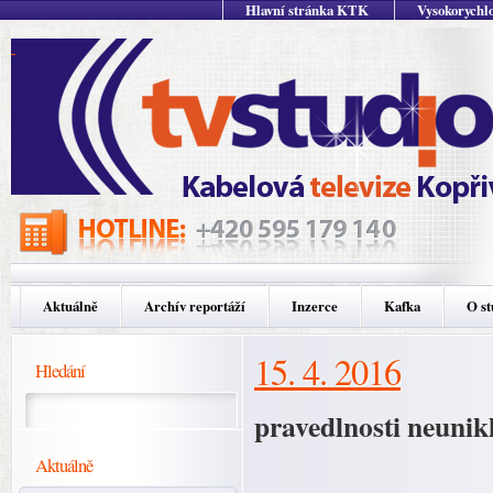
Hlavní stránka KTK
Vysokorychlo
Aktuálně
Archív reportáží
Inzerce
Kafka
O st
15. 4. 2016
Hledání
pravedlnosti neuni
Aktuálně