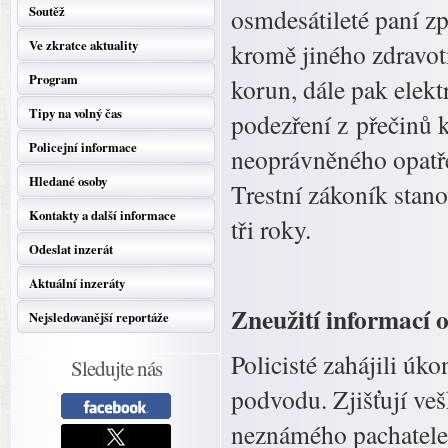
Soutěž
osmdesátileté paní z
Ve zkratce aktuality
kromě jiného zdravo
Program
korun, dále pak elektr
Tipy na volný čas
podezření z přečinů 
Policejní informace
neoprávněného opatře
Hledané osoby
Trestní zákoník stano
Kontakty a další informace
tři roky.
Odeslat inzerát
Aktuální inzeráty
Zneužití informací 
Nejsledovanější reportáže
Policisté zahájili úko
Sledujte nás
podvodu. Zjišťují veš
neznámého pachatele,