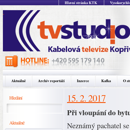
Hlavní stránka KTK
Vysokorychlo
Aktuálně
Archív reportáží
Inzerce
Kafka
O st
15. 2. 2017
Hledání
Při vloupání do byt
Aktuálně
Neznámý pachatel se 