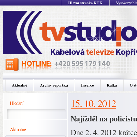
Hlavní stránka KTK
Vysokorychlo
Aktuálně
Archív reportáží
Inzerce
Kafka
O st
15. 10. 2012
Hledání
Najížděl na policist
Aktuálně
Dne 2. 4. 2012 krátce