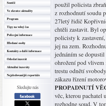
Soutěž
použil policista zbra
Ve zkratce aktuality
z rozhodnutí soudu p
Program
27letý řidič Kopřivnic
Tipy na volný čas
chtěli zastavit. Byl 
Policejní informace
policisty k zastavení
Hledané osoby
jej na zem. Rozhodn
Kontakty a další informace
jednáním se dopustil 
Odeslat inzerát
ohrožení pod vlivem 
Aktuální inzeráty
trestu odnětí svobod
Nejsledovanější reportáže
zákazu řízení motorov
PROPADNUTÍ VĚCI 
Sledujte nás
věc, kterou pachatel 
rozhodne soud. V tom