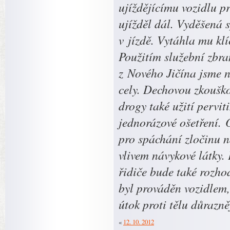
ujíždějícímu vozidlu p
ujížděl dál. Vyděšená s
v jízdě. Vytáhla mu klí
Použitím služební zbra
z Nového Jičína jsme n
cely. Dechovou zkouško
drogy také užití pervit
jednorázové ošetření. 
pro spáchání zločinu n
vlivem návykové látky.
řidiče bude také rozho
byl prováděn vozidlem, 
útok proti tělu důrazně
«
12. 10. 2012