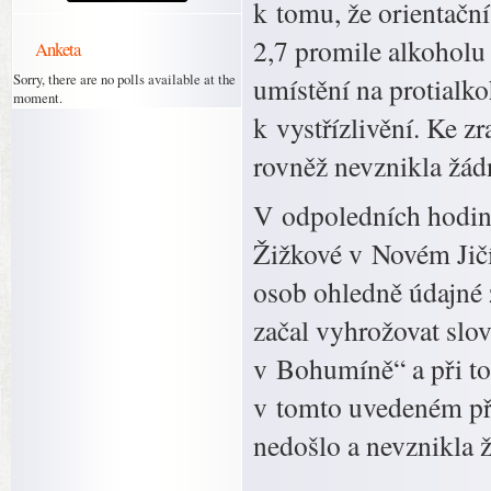
k tomu, že orientačn
2,7 promile alkoholu 
Anketa
Sorry, there are no polls available at the
umístění na protialk
moment.
k vystřízlivění. Ke z
rovněž nevznikla žád
V odpoledních hodin
Žižkové v Novém Jičí
osob ohledně údajné 
začal vyhrožovat slo
v Bohumíně“ a při to
v tomto uvedeném pří
nedošlo a nevznikla 