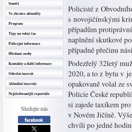
Soutěž
Policisté z Obvodníh
Ve zkratce aktuality
s novojičínskými kri
Program
případům protiprávn
Tipy na volný čas
naplnění skutkové p
Policejní informace
případně přečinu násil
Hledané osoby
Podezřelý 32letý muž
Kontakty a další informace
2020, a to z bytu v 
Odeslat inzerát
opakovaně volal ze sv
Aktuální inzeráty
Policie České republi
Nejsledovanější reportáže
si zajede taxíkem pro
Sledujte nás
v Novém Jičíně. Výš
chvíli po jedné hodi