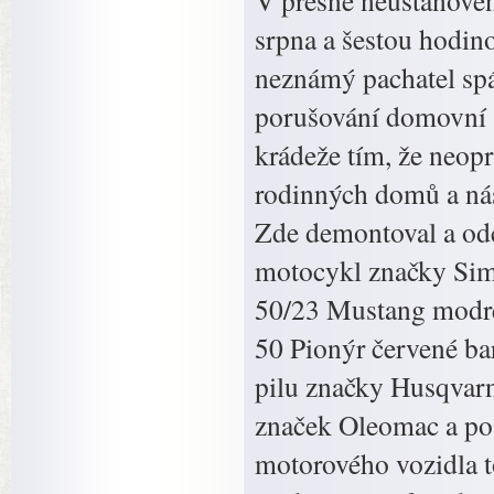
V přesně neustanove
srpna a šestou hodin
neznámý pachatel spá
porušování domovní s
krádeže tím, že neop
rodinných domů a násl
Zde demontoval a odc
motocykl značky Sim
50/23 Mustang modré
50 Pionýr červené ba
pilu značky Husqvarn
značek Oleomac a po
motorového vozidla 