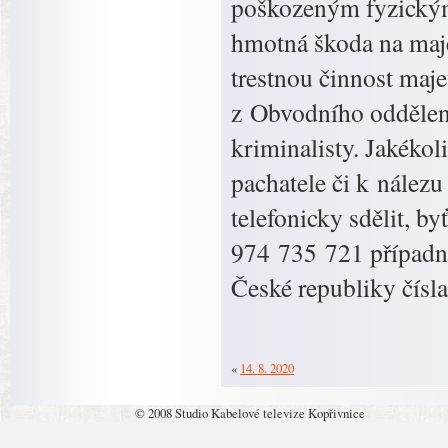
poškozeným fyzickým
hmotná škoda na maje
trestnou činnost maje
z Obvodního oddělení
kriminalisty. Jakékol
pachatele či k nálezu
telefonicky sdělit, by
974 735 721 případně
České republiky čísla
«
14. 8. 2020
© 2008 Studio Kabelové televize Kopřivnice