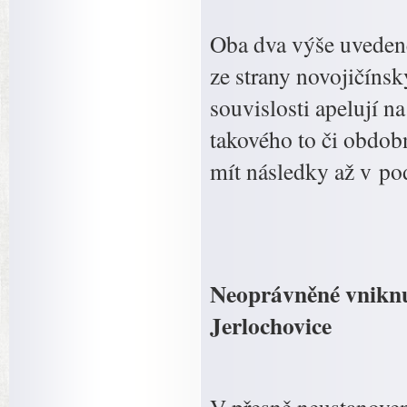
Oba dva výše uvedené
ze strany novojičínský
souvislosti apelují n
takového to či obdob
mít následky až v pod
Neoprávněné vniknu
Jerlochovice