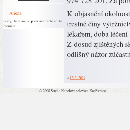
974 728 201. Za po
K objasnění okolností
Anketa
Sorry, there are no polls available at the
trestné činy výtržnic
moment.
lékařem, doba léčení
Z dosud zjištěných 
odlišný názor zúčas
«
12. 3. 2019
© 2008 Studio Kabelové televize Kopřivnice