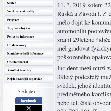
Soutěž
11. 3. 2019 kolem 22
Ve zkratce aktuality
Ruská a Závodní. Z d
Program
mělo dojít ke komuni
Tipy na volný čas
automobilu pootevře
Policejní informace
zranit 29letého řidič
Hledané osoby
měl gradovat fyzick
Kontakty a další informace
poškozeného opakova
Odeslat inzerát
Incident mezi muži zar
Aktuální inzeráty
39letý podezřelý muž 
Nejsledovanější reportáže
svědek, jehož identi
Sledujte nás
předmětného konfliktu
nebo tel. čísle obvod