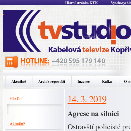
Hlavní stránka KTK
Vysokorychlo
Aktuálně
Archív reportáží
Inzerce
Kafka
O st
14. 3. 2019
Hledání
Agrese na silnici
Aktuálně
Ostravští policisté p