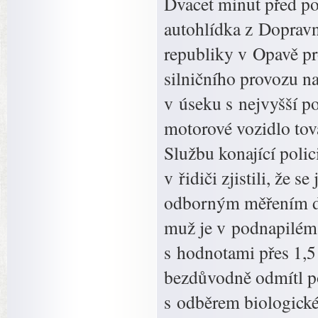
Dvacet minut před pol
autohlídka z Doprav
republiky v Opavě pr
silničního provozu n
v úseku s nejvyšší p
motorové vozidlo tov
Službu konající polic
v řidiči zjistili, že
odborným měřením de
muž je v podnapilém 
s hodnotami přes 1,5
bezdůvodně odmítl p
s odběrem biologické