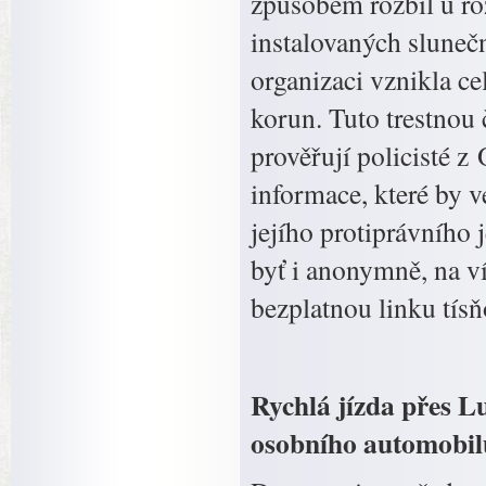
způsobem rozbil u ro
instalovaných sluneč
organizaci vznikla ce
korun. Tuto trestnou
prověřují policisté z
informace, které by v
jejího protiprávního j
byť i anonymně, na v
bezplatnou linku tísň
Rychlá jízda přes L
osobního automobil