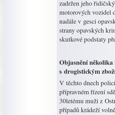
zadržen jeho řidičsk
motorových vozidel do
nadále v gesci opavsk
strany opavských kri
skutkové podstaty př
Objasnění několika
s drogistickým zbo
V těchto dnech polic
přípravném řízení sdě
30letému muži z Ostr
případů krádeží voln