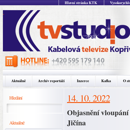
Hlavní stránka KTK
Vysokorychlo
Aktuálně
Archív reportáží
Inzerce
Kafka
O st
14. 10. 2022
Hledání
Objasnění vloupání
Jičína
Aktuálně