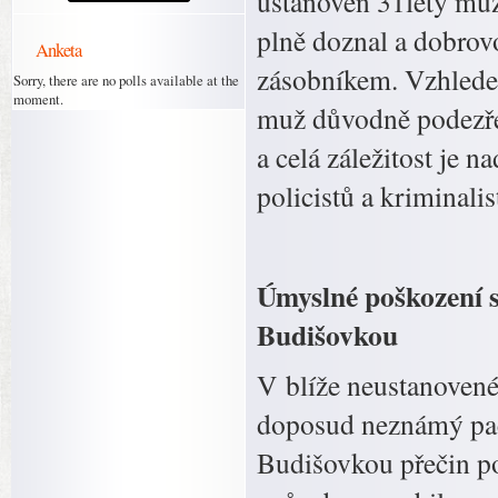
ustanoven 31letý muž 
plně doznal a dobrov
Anketa
zásobníkem. Vzhlede
Sorry, there are no polls available at the
moment.
muž důvodně podezřel
a celá záležitost je 
policistů a kriminalis
Úmyslné poškození s
Budišovkou
V blíže neustanovené
doposud neznámý pac
Budišovkou přečin po