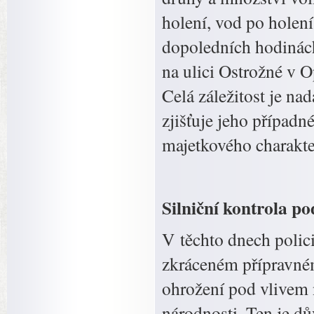
holení, vod po holení
dopoledních hodinách
na ulici Ostrožné v O
Celá záležitost je na
zjišťuje jeho případn
majetkového charakte
Silniční kontrola p
V těchto dnech polic
zkráceném přípravném
ohrožení pod vlivem 
národnosti. Ten je d