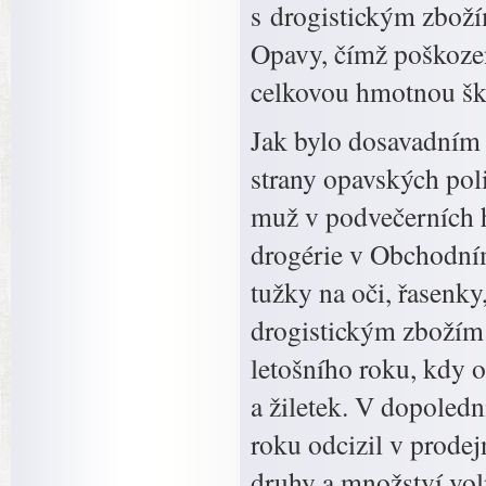
s drogistickým zboží
Opavy, čímž poškoze
celkovou hmotnou ško
Jak bylo dosavadním
strany opavských poli
muž v podvečerních h
drogérie v Obchodním
tužky na oči, řasenky
drogistickým zbožím k
letošního roku, kdy 
a žiletek. V dopoled
roku odcizil v prodej
druhy a množství vol