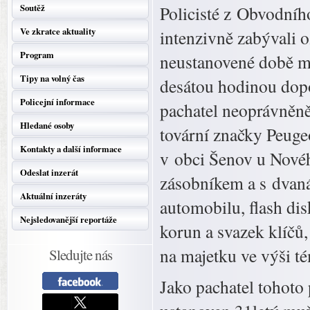
Soutěž
Policisté z Obvodníh
Ve zkratce aktuality
intenzivně zabývali 
Program
neustanovené době m
Tipy na volný čas
desátou hodinou dopo
Policejní informace
pachatel neoprávněně
Hledané osoby
tovární značky Peugeo
Kontakty a další informace
v obci Šenov u Novéh
Odeslat inzerát
zásobníkem a s dvaná
Aktuální inzeráty
automobilu, flash dis
Nejsledovanější reportáže
korun a svazek klíčů
na majetku ve výši té
Sledujte nás
Jako pachatel tohoto 