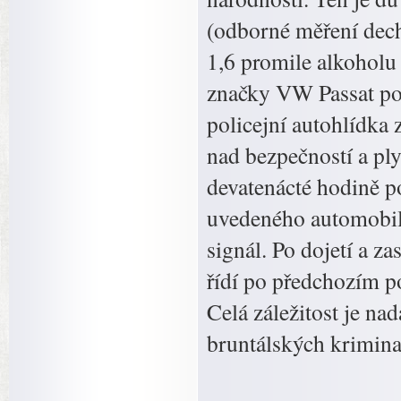
(odborné měření dec
1,6 promile alkoholu 
značky VW Passat po 
policejní autohlídka
nad bezpečností a ply
devatenácté hodině po
uvedeného automobilu
signál. Po dojetí a zas
řídí po předchozím p
Celá záležitost je na
bruntálských kriminal