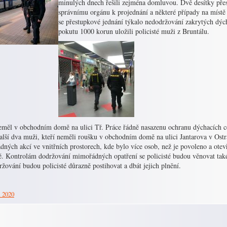
minulých dnech řešili zejména domluvou. Dvě desítky pře
správnímu orgánu k projednání a některé případy na místě p
se přestupkové jednání týkalo nedodržování zakrytých dých
pokutu 1000 korun uložili policisté muži z Bruntálu.
eměl v obchodním domě na ulici Tř. Práce řádně nasazenu ochranu dýchacích ce
další dva muži, kteří neměli roušku v obchodním domě na ulici Jantarova v Ost
ných akcí ve vnitřních prostorech, kde bylo více osob, než je povoleno a otevř
ě. Kontrolám dodržování mimořádných opatření se policisté budou věnovat také 
žování budou policisté důrazně postihovat a dbát jejich plnění.
. 2020