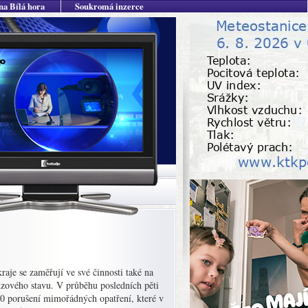
na Bílá hora
Soukromá inzerce
raje se zaměřují ve své činnosti také na
uzového stavu. V průběhu posledních pěti
 300 porušení mimořádných opatření, které v