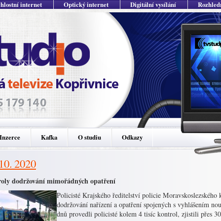
hlostní internet
Optický internet
Digitální vysílání
Rozhled
Inzerce
Kafka
O studiu
Odkazy
 10. 2020
oly dodržování mimořádných opatření
Policisté Krajského ředitelství policie Moravskoslezského k
dodržování nařízení a opatření spojených s vyhlášením no
dnů provedli policisté kolem 4 tisíc kontrol, zjistili přes