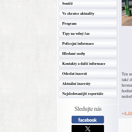
Soutěž
Ve zkratce aktuality
Program
Tipy na volný čas
Policejní informace
Hledané osoby
Kontakty a další informace
Odeslat inzerát
Ten n
také 
Aktuální inzeráty
hromad
hodin
Nejsledovanější reportáže
nedodr
Sledujte nás
«
8. 10