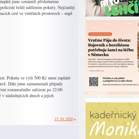
stupků jsme oznámili příslušnému
olicisté řešili udělením pokuty. Nejčastěji
acích cest ve vnitřních prostorech – např.
st. Pokutu ve výši 500 Kč musí zaplatit
ravě. Dále jsme zaznamenali případy
ení restauračního zařízení po 22:00
v následujících dnech a jejich
15. 10. 2020
»