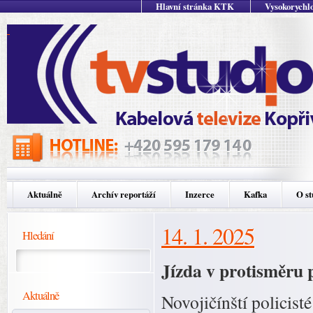
Hlavní stránka KTK
Vysokorychlo
Aktuálně
Archív reportáží
Inzerce
Kafka
O st
14. 1. 2025
Hledání
Jízda v protisměru 
Aktuálně
Novojičínští policisté