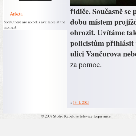
řidiče. Současně se p
Anketa
dobu místem projíždě
Sorry, there are no polls available at the
moment.
ohrozit. Uvítáme ta
policistům přihlási
ulici Vančurova nebo
za pomoc.
«
13. 1. 2025
© 2008 Studio Kabelové televize Kopřivnice