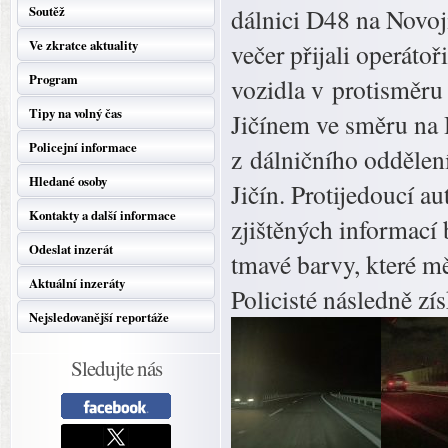
Soutěž
dálnici D48 na Novoj
Ve zkratce aktuality
večer přijali operáto
Program
vozidla v protisměru
Tipy na volný čas
Jičínem ve směru na 
Policejní informace
z dálničního oddělen
Hledané osoby
Jičín. Protijedoucí a
Kontakty a další informace
zjištěných informací
Odeslat inzerát
tmavé barvy, které m
Aktuální inzeráty
Policisté následně zí
Nejsledovanější reportáže
Sledujte nás