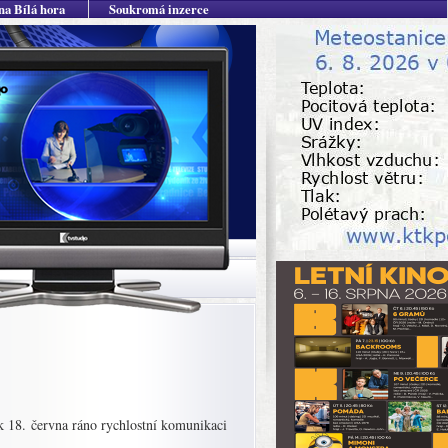
na Bílá hora
Soukromá inzerce
ek 18. června ráno rychlostní komunikaci