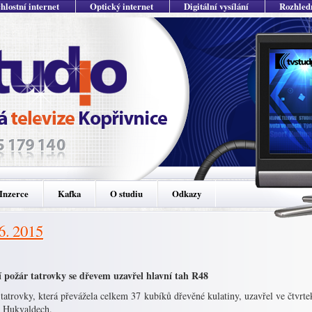
hlostní internet
Optický internet
Digitální vysílání
Rozhled
Inzerce
Kafka
O studiu
Odkazy
 6. 2015
 požár tatrovky se dřevem uzavřel hlavní tah R48
tatrovky, která převážela celkem 37 kubíků dřevěné kulatiny, uzavřel ve čtvrt
 Hukvaldech.