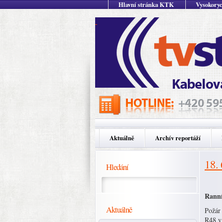
Hlavní stránka KTK
Vysokoryc
Aktuálně
Archív reportáží
18.
Hledání
Ranní
Aktuálně
Požár 
R48 v