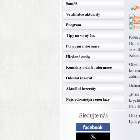
Soutěž
Ve zkratce aktuality
Program
Tipy na volný čas
Požár 
Do akc
Policejní informace
vozid
Kůdel
Hledané osoby
Oheň, 
Kontakty a další informace
kolemj
zabral
Odeslat inzerát
Během
Aktuální inzeráty
„Příč
Nejsledovanější reportáže
krychl
Petr K
Sledujte nás
Díky r
byla 