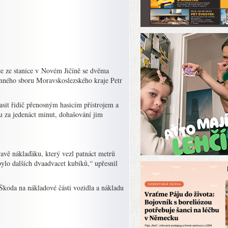
iče ze stanice v Novém Jičíně se dvěma
anného sboru Moravskoslezského kraje Petr
asit řidič přenosným hasicím přístrojem a
lu za jedenáct minut, dohašování jim
avě náklaďáku, který vezl patnáct metrů
bylo dalších dvaadvacet kubíků,“ upřesnil
 Škoda na nákladové části vozidla a nákladu