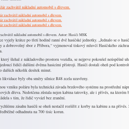
zachvátil nákladní automobil s dřevem. Autor: Hasiči MSK
e vyjely krátce po třetí hodině ranní dvě hasičské jednotky. „Jednalo se o has
ly a dobrovolný sbor z Příbora,“ vyjmenoval tiskový mluvčí Hasičského záchr
a.
který šlehal z nákladového prostoru vozidla, se nejprve pokoušel neúspěšně uh
edoucí řidiči dalšími dvěma hasicími přístroji. Hasiči dostali oheň pod kontro
o dalších několik desítek minut.
 likvidace byly oba směry silnice R48 zcela uzavřeny.
inou vzniku požáru byla technická závada brzdového systému na prostřední nápr
ových dřeva. Nedotčena zůstala nejen kabina tatrovky, ale i přívěs, na kterém 
ůdela s tím, že řidič vyvázl bez zranění.
ychlému zásahu hasičů se oheň nestačil rozšířit z korby na kabinu a na přívěs.
předběžně odhadnuta na 700 tisíc korun.