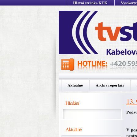
Hlavní stránka KTK
Vysokoryc
Aktuálně
Archív reportáží
13.
Hledání
Podvo
Aktuálně
V pos
peníz