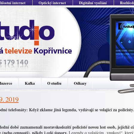
hlostní internet
Optický internet
Digitální vysílání
Rozhled
Inzerce
Kafka
O studiu
Odkazy
 9. 2019
dné telefonáty: Když zklame jiná legenda, vydávají se volající za policist
lední době zaznamenali moravskoslezští policisté novou lest osob, jejichž 
e (nebo cennosti), někdy i celé úspory.
Legendy o volajícím „vnukovi“, který 