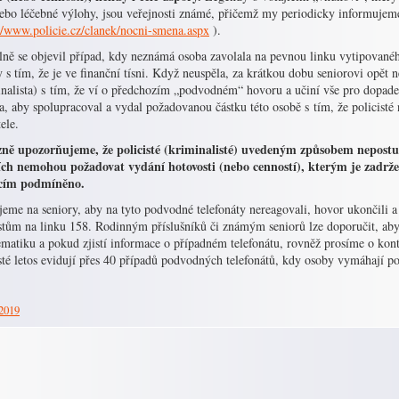
nebo léčebné výlohy, jsou veřejnosti známé, přičemž my periodicky informujem
://www.policie.cz/clanek/nocni-smena.aspx
).
lně se objevil případ, kdy neznámá osoba zavolala na pevnou linku vytipovanéh
 s tím, že je ve finanční tísni. Když neuspěla, za krátkou dobu seniorovi opět n
nalista) s tím, že ví o předchozím „podvodném“ hovoru a učiní vše pro dopaden
a, aby spolupracoval a vydal požadovanou částku této osobě s tím, že policist
ele.
ně upozorňujeme, že policisté (kriminalisté) uvedeným způsobem nepostup
ích nemohou požadovat vydání hotovosti (nebo cenností), kterým je zadrže
ícím podmíněno.
eme na seniory, aby na tyto podvodné telefonáty nereagovali, hovor ukončili a 
istům na linku 158. Rodinným příslušníků či známým seniorů lze doporučit, ab
matiku a pokud zjistí informace o případném telefonátu, rovněž prosíme o kont
isté letos evidují přes 40 případů podvodných telefonátů, kdy osoby vymáhají 
 2019