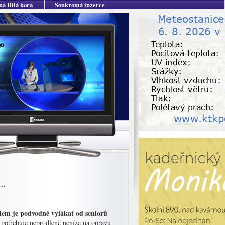
na Bílá hora
Soukromá inzerce
y…
cílem je podvodně vylákat od seniorů
potřebuje neprodleně peníze na opravu