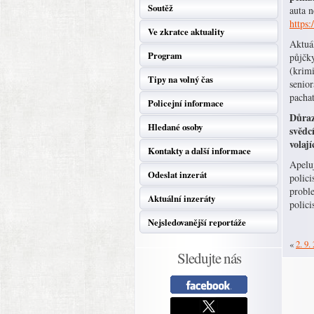
Soutěž
auta 
https
Ve zkratce aktuality
Aktuá
Program
půjčky
(krimi
Tipy na volný čas
senior
pachat
Policejní informace
Důraz
Hledané osoby
svědc
volaj
Kontakty a další informace
Apeluj
Odeslat inzerát
polic
proble
Aktuální inzeráty
polic
Nejsledovanější reportáže
«
2. 9.
Sledujte nás