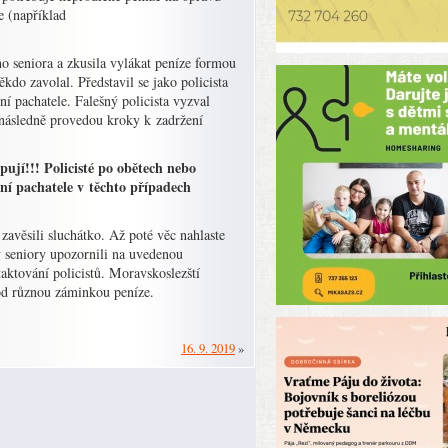
e (například
o seniora a zkusila vylákat peníze formou
ěkdo zavolal. Představil se jako policista
í pachatele. Falešný policista vyzval
é následně provedou kroky k zadržení
ují!!! Policisté po obětech nebo
ní pachatele v těchto případech
zavěsili sluchátko. Až poté věc nahlaste
y seniory upozornili na uvedenou
aktování policistů. Moravskoslezští
pod různou záminkou peníze.
16. 9. 2019
»