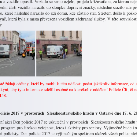
 a vozidlo opustil. Vozidlo se samo ozjelo, projelo křižovatkou, za kterou na
ední částí vozidla narazilo do sloupku dopravní značky, následně srazilo zde p
o, které následně narazilo do zdi domu, kde zůstalo stát. Střetem došlo k pošk
ně, která byla z místa převezena vozidlem záchranné služby. V této souvislost
y.
sté žádají občany, kteří by mohli k této události podat jakékoliv informace, od 
kyní, aby tyto informace sdělili osobně na kterékoliv oddělení Policie ČR, či n
158.
olicie 2017 v prostorách Slezskoostravského hradu v Ostravě dne 17. 6. 2
ční akci Den policie 2017 se uskuteční v prostorách Slezskoostravského hradu 
s
 program pro širokou veřejnost, letos i aktivity pro seniory. Výjimečné bude i
 policisty. Den policie 2017 je výjimečným spektrem ukázek všech policejních 