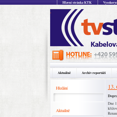
Hlavní stránka KTK
Vysokoryc
Aktuálně
Archív reportáží
13.
Hledání
Dopra
Dne 1
křižo
Aktuálně
Renaul