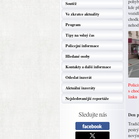
pohybu
Soutěž
kde př
vozidl
Ve zkratce aktuality
chodky
Program
nehod
Tipy na volný čas
Policejní informace
Hledané osoby
Kontakty a další informace
Odeslat inzerát
Polici
Aktuální inzeráty
s chod
linku 
Nejsledovanější reportáže
Sledujte nás
Den p
Tradi
pestrý
novými