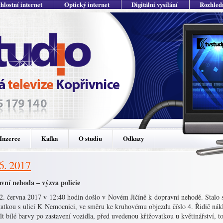
hlostní internet
Optický internet
Digitální vysílání
Rozhled
Inzerce
Kafka
O studiu
Odkazy
 6. 2017
vní nehoda – výzva policie
2. června 2017 v 12:40 hodin došlo v Novém Jičíně k dopravní nehodě. Stalo se
vatkou s ulicí K Nemocnici, ve směru ke kruhovému objezdu číslo 4. Řidič ná
t bílé barvy po zastavení vozidla, před uvedenou křižovatkou u květinářství, t