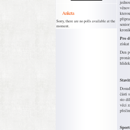
jedno
věnov
Anketa
kterou
připra
Sorry, there are no polls available at the
senior
moment.
kroni
Pro d
získa
Den p
proná
hlídek
Stavit
Dosud
části 
sto dí
věci z
přečin
Sport