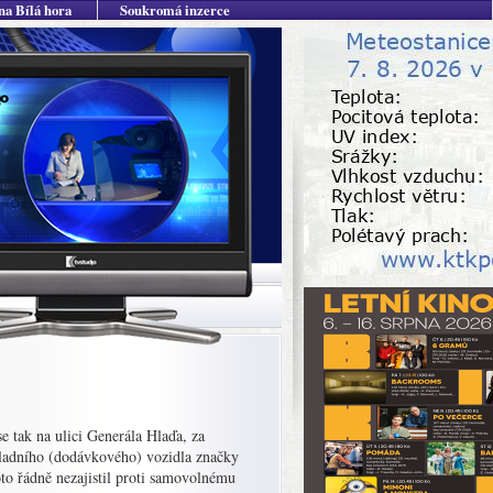
na Bílá hora
Soukromá inzerce
 tak na ulici Generála Hlaďa, za
kladního (dodávkového) vozidla značky
oto řádně nezajistil proti samovolnému