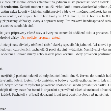
u v roce tak mohou diváci zhlédnout na jediném místě prezentaci všech slože
seniorům
ali
. Senioři mohou v soutěži získat knihu moravskoslezské policie „
 zatím nelze koupit v žádném knihkupectví a jde o výjimečnou možnost, jak pub
vena soutěž, zahrnující čtení z této knihy ve 12.00 hodin, 14.00 hodin a 16.0
y připraveny křížovky, kvízy a dopravní testy. Pro zrakově handicapované sen
ka aneb ze soudních síní.“
ěti
jsou připraveny různé testy a kvízy na stanovišti oddělení tisku a prevence
t drobné dárky.
Den policie_program_aktual
olicie přinese divácky oblíbené akční ukázky speciálních jednotek (zásahové i
sledování ozbrojených pachatelů či proti skupině výtržníků. Návštěvníci však 
 oddělení hlídkové služby nebo zákrok proti vězňům, který provedou příslušníc
el
 nezjištěný pachatel odcizil od odpoledních hodin dne 9. června do ranních ho
stavebního lešení. Lešení bylo umístěno u budovy vzdělávacího zařízení, kde si
lců. Svým jednáním způsobil poškozené společnosti škodu přesahující částku 11
ahájili úkony trestního řízení k objasnění a prověření všech skutečností důvod
 krádež. Pachateli v případě dopadení hrozí trest odnětí svobody až na pět let
ovec