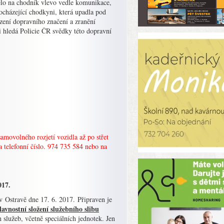
jelo na chodník vlevo vedle komunikace,
rocházející chodkyni, která upadla pod
ození dopravního značení a zranění
i hledá Policie ČR svědky této dopravní
samovolného rozjetí vozidla až po střet
a telefonní číslo. 974 735 584 nebo na
017.
v Ostravě dne 17. 6. 2017. Připraven je
lavnostní složení služebního slibu
služeb, včetně speciálních jednotek. Jen