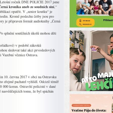
k. Letošní ročník DNE POLICIE 2017 jsme
Černá kronika aneb ze soudních síní
,“
likaci opatřit. V „senior koutku“ je
0 hodin. Kromě poslechu četby jsou pro
iory je připraven formát audioknihy „Černá
. Po splnění soutěžních úkolů mohou děti
 pořádkové) v podobě zákroků
mohou sledovat také akci prvosledových
i Vazební věznice Ostrava.
din 10. června 2017 v obci na Ostravsku
 ho zřejmě pachatel vyhlídl. Odcizil téměř
0 000 korun. Ostravští policisté v dané
ně nasvědčujících tomu, že byl spáchán
.