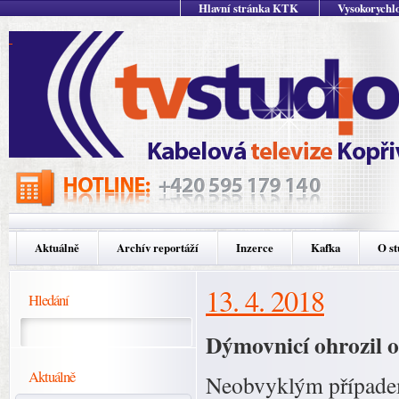
Hlavní stránka KTK
Vysokorychlo
Aktuálně
Archív reportáží
Inzerce
Kafka
O st
13. 4. 2018
Hledání
Dýmovnicí ohrozil 
Aktuálně
Neobvyklým případem 