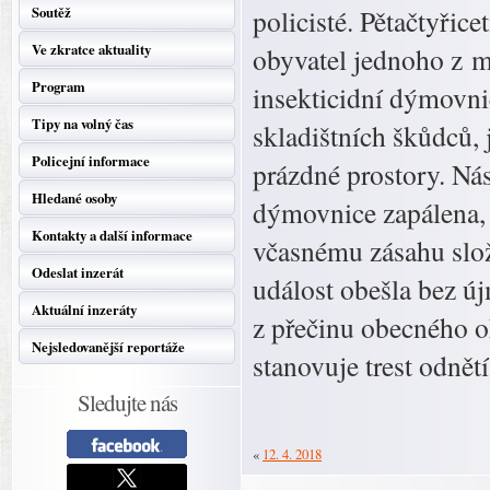
Soutěž
policisté. Pětačtyřic
Ve zkratce aktuality
obyvatel jednoho z m
Program
insekticidní dýmovni
Tipy na volný čas
skladištních škůdců, 
Policejní informace
prázdné prostory. Ná
Hledané osoby
dýmovnice zapálena, 
Kontakty a další informace
včasnému zásahu slož
Odeslat inzerát
událost obešla bez új
Aktuální inzeráty
z přečinu obecného oh
Nejsledovanější reportáže
stanovuje trest odně
Sledujte nás
«
12. 4. 2018