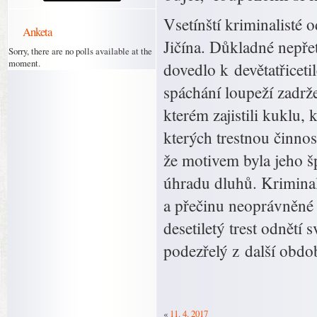
Vsetínští kriminalisté 
Anketa
Jičína. Důkladné nepřet
Sorry, there are no polls available at the
moment.
dovedlo k devětatřicet
spáchání loupeží zadrže
kterém zajistili kuklu,
kterých trestnou činno
že motivem byla jeho šp
úhradu dluhů. Kriminal
a přečinu neoprávněné u
desetiletý trest odnětí
podezřelý z další obdob
«
11. 4. 2017