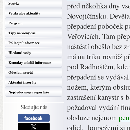
Soutěž
před několika dny vs
Ve zkratce aktuality
Novojičínsku. Devěta
Program
přepadení poboček po
Tipy na volný čas
Veřovicích. Tam přep
Policejní informace
naštěstí obešlo bez z
Hledané osoby
má na triku rovněž př
Kontakty a další informace
pod Radhoštěm, kde p
Odeslat inzerát
přepadení se vydával
Aktuální inzeráty
nožem, kterým obsluz
Nejsledovanější reportáže
zastrašení kanystr s 
požadoval vydání fina
Sledujte nás
obsluze nejenom
pen
odjel, loupežemi si m