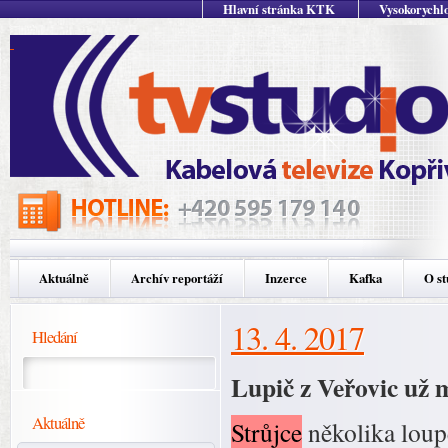
Hlavní stránka KTK
Vysokorychlo
Aktuálně
Archív reportáží
Inzerce
Kafka
O st
13. 4. 2017
Hledání
Lupič z Veřovic už
Aktuálně
Strůjce
několika loupe