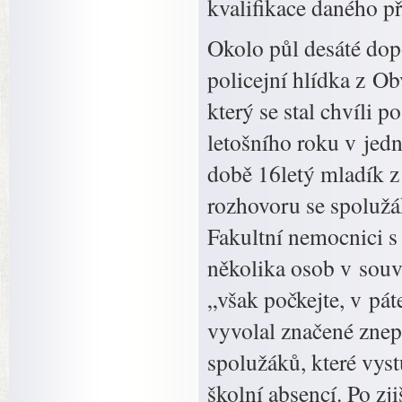
kvalifikace daného p
Okolo půl desáté dop
policejní hlídka z O
který se stal chvíli 
letošního roku v jed
době 16letý mladík z
rozhovoru se spolužák
Fakultní nemocnici s
několika osob v souvi
„však počkejte, v pá
vyvolal značené znep
spolužáků, které vys
školní absencí. Po zj