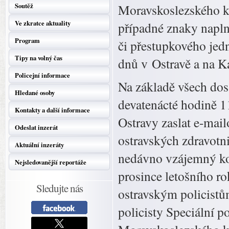
Soutěž
Moravskoslezského kr
Ve zkratce aktuality
případné znaky napln
Program
či přestupkového jed
Tipy na volný čas
dnů v Ostravě a na K
Policejní informace
Na základě všech dosa
Hledané osoby
devatenácté hodině 1
Kontakty a další informace
Ostravy zaslat e-mai
Odeslat inzerát
ostravských zdravotni
Aktuální inzeráty
nedávno vzájemný kon
Nejsledovanější reportáže
prosince letošního ro
Sledujte nás
ostravským policistům
policisty Speciální p