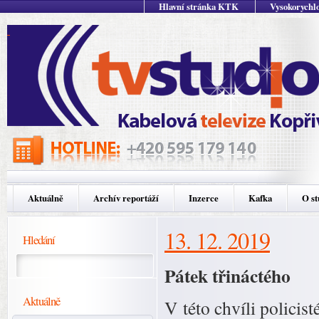
Hlavní stránka KTK
Vysokorychlo
Aktuálně
Archív reportáží
Inzerce
Kafka
O st
13. 12. 2019
Hledání
Pátek třináctého
Aktuálně
V této chvíli policist