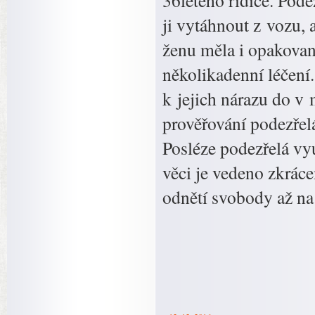
36letého řidiče. Pode
ji vytáhnout z vozu,
ženu měla i opakovan
několikadenní léčení.
k jejich nárazu do v
prověřování podezřelá
Posléze podezřelá vy
věci je vedeno zkráce
odnětí svobody až na t