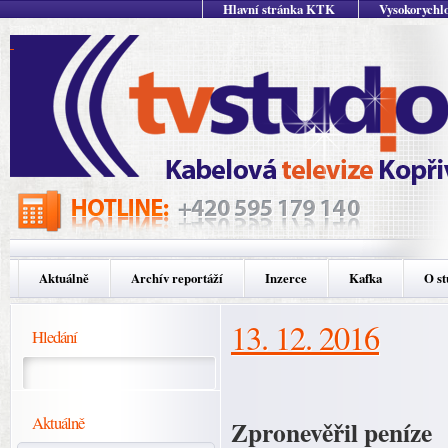
Hlavní stránka KTK
Vysokorychlo
Aktuálně
Archív reportáží
Inzerce
Kafka
O st
13. 12. 2016
Hledání
Aktuálně
Zpronevěřil peníze