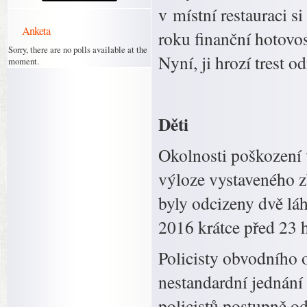
v místní restauraci s
Anketa
roku finanční hotovos
Sorry, there are no polls available at the
Nyní, ji hrozí trest o
moment.
Děti
Okolnosti poškození 
výloze vystaveného zb
byly odcizeny dvě láh
2016 krátce před 23 
Policisty obvodního o
nestandardní jednání 
policistů postupně odl