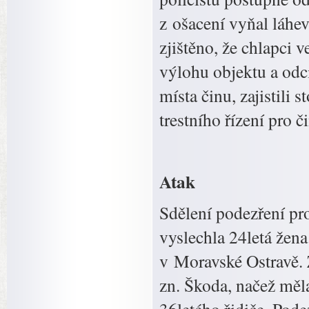
z ošacení vyňal láhev
zjištěno, že chlapci v
výlohu objektu a odci
místa činu, zajistili
trestního řízení pro č
Atak
Sdělení podezření pro
vyslechla 24letá žen
v Moravské Ostravě. Ž
zn. Škoda, načež měl