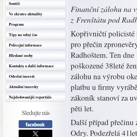
Soutěž
Finanční zálohu na v
Ve zkratce aktuality
z Frenštátu pod Rad
Program
Kopřivničtí policisté
Tipy na volný čas
pro přečin zpronevěry
Policejní informace
Radhoštem. Ten dne 1
Hledané osoby
poškozené 38leté ženy
Kontakty a další informace
zálohu na výrobu ok
Odeslat inzerát
platbu u firmy vyrábě
Aktuální inzeráty
zákoník stanoví za u
Nejsledovanější reportáže
pěti let.
Sledujte nás
Další případ přečinu
Odry. Podezřelá 41let