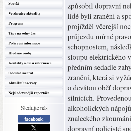
Soutěž
způsobil dopravní neh
Ve zkratce aktuality
lidé byli zraněni a 
Program
projížděl včerejší n
Tipy na volný čas
průjezdu mírné pravo
Policejní informace
schopnostem, následk
Hledané osoby
sloupu elektrického v
Kontakty a další informace
předním sedadle zahy
Odeslat inzerát
zranění, která si vyž
Aktuální inzeráty
o devátou oběť dopra
Nejsledovanější reportáže
silnicích. Provedeno
alkoholických nápojů.
Sledujte nás
znaleckého zkoumání.
dopravní policisté sp