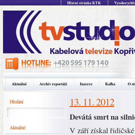
Hlavní stránka KTK
Vysokorychlo
Aktuálně
Archív reportáží
Inzerce
Kafka
O st
13. 11. 2012
Hledání
Devátá smrt na silni
Aktuálně
V září získal řidičsk