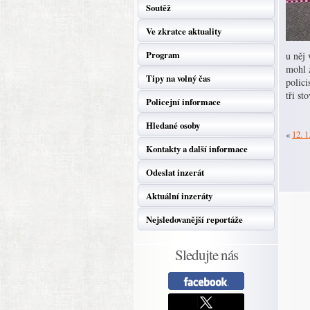
Soutěž
Ve zkratce aktuality
Program
u něj 
mohl 
Tipy na volný čas
polici
tři st
Policejní informace
Hledané osoby
«
12. 1
Kontakty a další informace
Odeslat inzerát
Aktuální inzeráty
Nejsledovanější reportáže
Sledujte nás