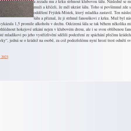
a zezadu mu z krku strhnout klubovou šálu. Následně se měl
muži a křičeli, že měl ukrást šálu. Toho si povšimnul zde 
oddělení Frýdek-Místek, který mladíka zastavil. Ten násle
šálu a přiznal, že ji strhnul fanouškovi z krku. Muž byl 
vykázala 1,5 promile alkoholu v dechu. Odcizená šála se tak během několika min
zhlédnout hokejové utkání nejen v klubovém dresu, ale i se svou oblíbenou fan
sté mladíkovi po jeho vystřízlivění sdělili podezření ze spáchání přečinu kráde
ovky“, jedná se o krádež na osobě, za což podezřelému nyní hrozí trest odnětí s
. 2023