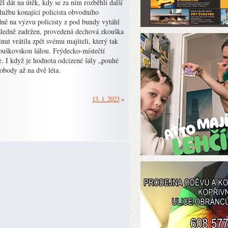
 dát na útěk, kdy se za ním rozběhli další
službu konající policista obvodního
dně na výzvu policisty z pod bundy vytáhl
následně zadržen, provedená dechová zkouška
ut vrátila zpět svému majiteli, který tak
ouškovskou šálou. Frýdecko-místečtí
že. I když je hodnota odcizené šály „pouhé
vobody až na dvě léta.
13. 1. 2023
»