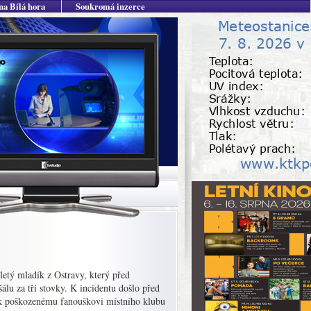
na Bílá hora
Soukromá inzerce
letý mladík z Ostravy, který před
lu za tři stovky. K incidentu došlo před
 k poškozenému fanouškovi místního klubu