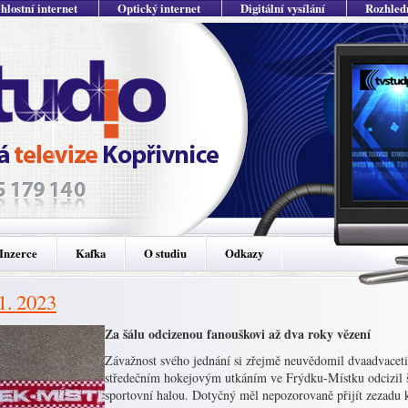
hlostní internet
Optický internet
Digitální vysílání
Rozhled
Inzerce
Kafka
O studiu
Odkazy
 1. 2023
Za šálu odcizenou fanouškovi až dva roky vězení
Závažnost svého jednání si zřejmě neuvědomil dvaadvaceti
středečním hokejovým utkáním ve Frýdku-Místku odcizil šá
sportovní halou. Dotyčný měl nepozorovaně přijít zezadu