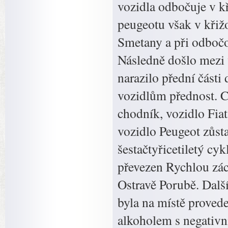
vozidla odbočuje v kř
peugeotu však v křiž
Smetany a při odbočo
Následně došlo mezi v
narazilo přední části 
vozidlům přednost. C
chodník, vozidlo Fiat
vozidlo Peugeot zůsta
šestačtyřicetiletý cy
převezen Rychlou zá
Ostravě Porubě. Další
byla na místě proved
alkoholem s negativn