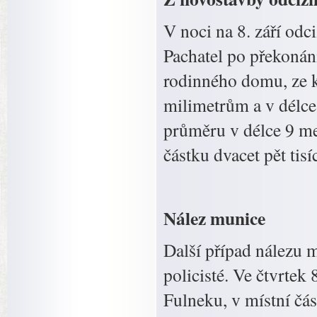
V noci na 8. září od
Pachatel po překonán
rodinného domu, ze 
milimetrům a v délce
průměru v délce 9 me
částku dvacet pět tisí
Nález munice
Další případ nálezu m
policisté. Ve čtvrtek
Fulneku, v místní čás