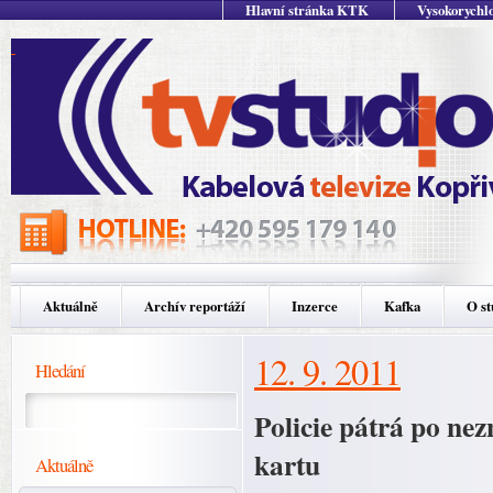
Hlavní stránka KTK
Vysokorychlo
Aktuálně
Archív reportáží
Inzerce
Kafka
O st
12. 9. 2011
Hledání
Policie pátrá po ne
kartu
Aktuálně