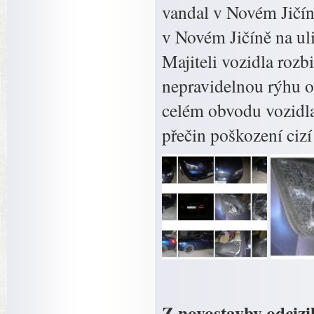
vandal v Novém Jičíně
v Novém Jičíně na u
Majiteli vozidla rozbi
nepravidelnou rýhu o 
celém obvodu vozidla.
přečin poškození cizí
Z novostavby odcizi