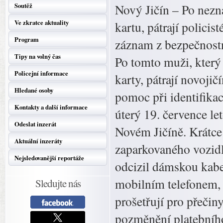
Soutěž
Nový Jičín – Po nez
Ve zkratce aktuality
kartu, pátrají policis
Program
záznam z bezpečnost
Tipy na volný čas
Po tomto muži, který
Policejní informace
karty, pátrají novojič
Hledané osoby
pomoc při identifika
Kontakty a další informace
úterý 19. července le
Odeslat inzerát
Novém Jičíně. Krátce
Aktuální inzeráty
zaparkovaného vozidl
Nejsledovanější reportáže
odcizil dámskou kabe
mobilním telefonem, p
Sledujte nás
prošetřují pro přečin
pozměnění platebního