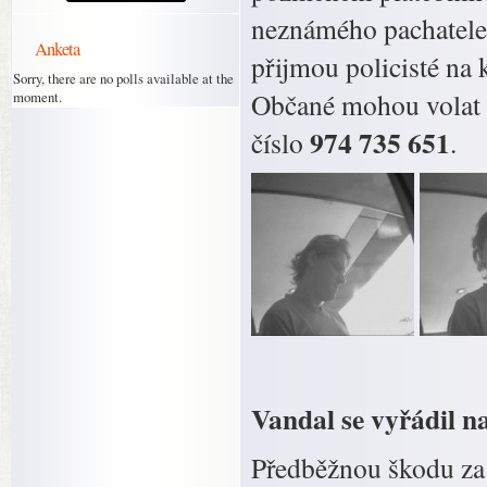
neznámého pachatele
Anketa
přijmou policisté na 
Sorry, there are no polls available at the
Občané mohou volat i
moment.
974 735 651
číslo
.
Vandal se vyřádil n
Předběžnou škodu za