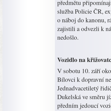
předmětu připomínají
služba Policie ČR, exp
o náboj do kanonu, r
zajistili a odvezli k 
nedošlo.
Vozidlo na křižovatc
V sobotu 10. září oko
Bílovci k dopravní ne
Jednadvacetiletý řidi
Dukelská ve směru jíz
předním jedoucí vozi