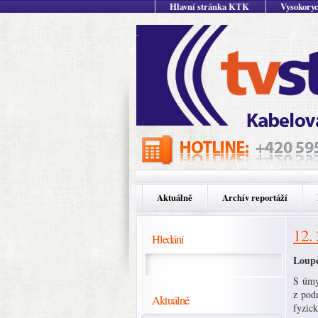
Hlavní stránka KTK
Vysokoryc
Aktuálně
Archív reportáží
12.
Hledání
Loupe
S úmy
z pod
Aktuálně
fyzick