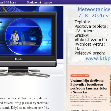
na Bílá hora
Soukromá inzerce
února po dvacáté hodině, v jednom
od vlivem drog jí začal vyhrožovat
ou sami. Když se na obranu servírky