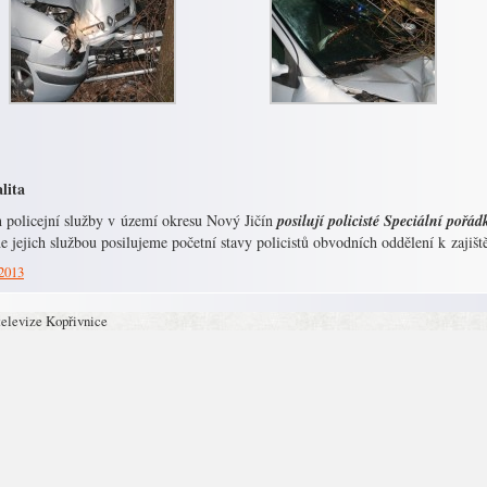
lita
 policejní služby v území okresu Nový Jičín
posilují policisté Speciální pořá
e jejich službou posilujeme početní stavy policistů obvodních oddělení k zajiš
 2013
televize Kopřivnice