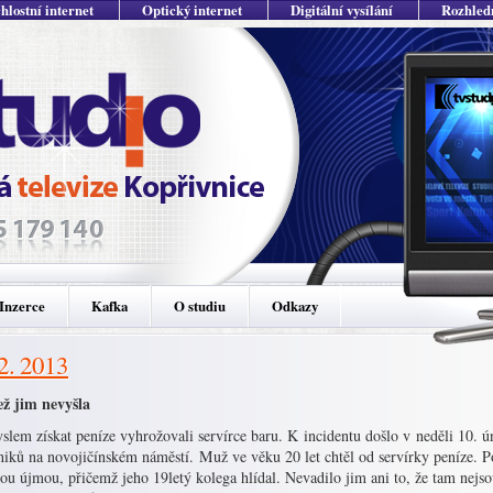
hlostní internet
Optický internet
Digitální vysílání
Rozhled
Inzerce
Kafka
O studiu
Odkazy
 2. 2013
ž jim nevyšla
slem získat peníze vyhrožovali servírce baru. K incidentu došlo v neděli 10. 
niků na novojičínském náměstí. Muž ve věku 20 let chtěl od servírky peníze. P
ou újmou, přičemž jeho 19letý kolega hlídal. Nevadilo jim ani to, že tam nejs