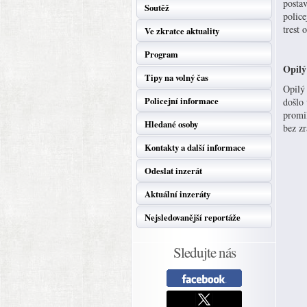
postav
Soutěž
police
trest 
Ve zkratce aktuality
Program
Opilý
Tipy na volný čas
Opilý 
Policejní informace
došlo 
promil
Hledané osoby
bez z
Kontakty a další informace
Odeslat inzerát
Aktuální inzeráty
Nejsledovanější reportáže
Sledujte nás