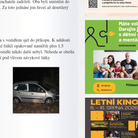
pachatele zadrželi. Oba byli umístěni do
 Za toto jednání jim hrozí až desetiletý
a s vozidlem sjel do příkopu. K události
té řidiči opakovaně naměřili přes 1,5
ozidle nikdo další nebyl. Nehoda se obešla
ní pod vlivem návykové látky