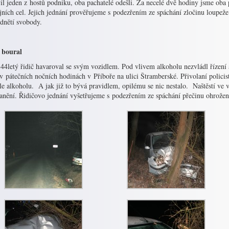
il jeden z hostů podniku, oba pachatelé odešli. Za necelé dvě hodiny jsme oba 
jních cel. Jejich jednání prověřujeme s podezřením ze spáchání zločinu loupeže.
odnětí svobody.
 boural
44letý řidič havaroval se svým vozidlem. Pod vlivem alkoholu nezvládl řízení 
v pátečních nočních hodinách v Příboře na ulici Štramberské. Přivolaní policis
e alkoholu. A jak již to bývá pravidlem, opilému se nic nestalo. Naštěstí ve v
ranění. Řidičovo jednání vyšetřujeme s podezřením ze spáchání přečinu ohrože