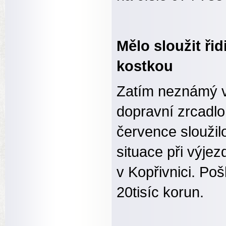
Mělo sloužit řid
kostkou
Zatím neznámý v
dopravní zrcadlo
července sloužil
situace při výjez
v Kopřivnici. Po
20tisíc korun.