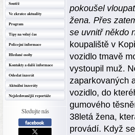
Soutěž
pokoušel vloupat 
Ve zkratce aktuality
žena. Přes zatemn
Program
se uvnitř někdo 
Tipy na volný čas
koupaliště v Kopř
Policejní informace
vozidlo tmavě m
Hledané osoby
Kontakty a další informace
vystoupil muž. N
Odeslat inzerát
zaparkovaných a
Aktuální inzeráty
vozidlo, do kter
Nejsledovanější reportáže
gumového těsněn
Sledujte nás
38letá žena, kter
provádí. Když se