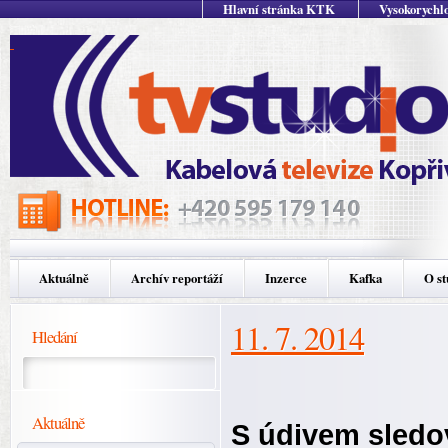
Hlavní stránka KTK
Vysokorychlo
Aktuálně
Archív reportáží
Inzerce
Kafka
O st
11. 7. 2014
Hledání
Aktuálně
S údivem sledov