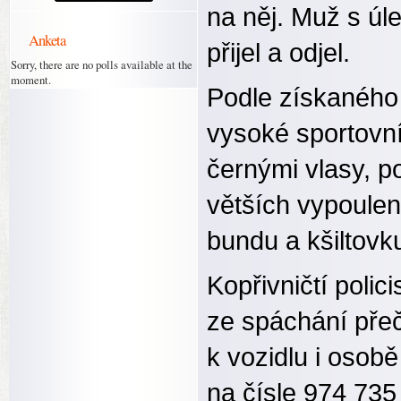
na něj. Muž s úl
Anketa
přijel a odjel.
Sorry, there are no polls available at the
moment.
Podle získaného
vysoké sportovní
černými vlasy, p
větších vypoule
bundu a kšiltovk
Kopřivničtí polic
ze spáchání přeč
k vozidlu i osobě
na čísle 974 735