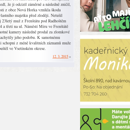
dl, že ji odcizil záměrně a následně zničil,
osti z obce Nová Horka vznikla škoda
vlastního majetku před zloději. Netušil
oděj 23letý muž z Frenštátu pod Radhoštěm
4 a třetí na ul. Náměstí Míru ve Frenštátě
motné kamery následně prodal za zlomkové
zachytily jeho podobu. K samotnému
 byli schopni z méně kvalitních záznamů muže
pouštěl ve Vsetínském okrese.
12. 3. 2015
»