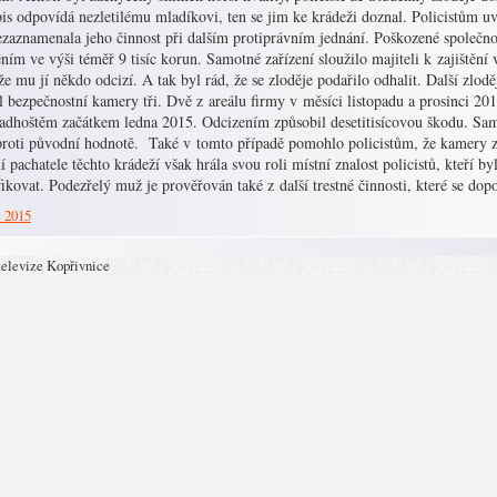
is odpovídá nezletilému mladíkovi, ten se jim ke krádeži doznal. Policistům uve
ezaznamenala jeho činnost při dalším protiprávním jednání. Poškozené společn
ním ve výši téměř 9 tisíc korun. Samotné zařízení sloužilo majiteli k zajištění 
že mu jí někdo odcizí. A tak byl rád, že se zloděje podařilo odhalit. Další zl
l bezpečnostní kamery tři. Dvě z areálu firmy v měsíci listopadu a prosinci 201
adhoštěm začátkem ledna 2015. Odcizením způsobil desetitisícovou škodu. Sa
proti původní hodnotě. Také v tomto případě pomohlo policistům, že kamery 
ní pachatele těchto krádeží však hrála svou roli místní znalost policistů, kteří
fikovat. Podezřelý muž je prověřován také z další trestné činnosti, které se do
. 2015
televize Kopřivnice