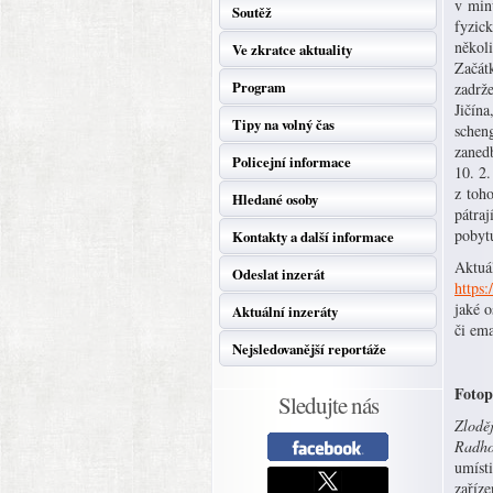
v min
Soutěž
fyzic
několi
Ve zkratce aktuality
Začát
Program
zadrž
Jičín
Tipy na volný čas
schen
zaned
Policejní informace
10. 2
z toh
Hledané osoby
pátraj
pobyt
Kontakty a další informace
Aktuá
Odeslat inzerát
https:
jaké 
Aktuální inzeráty
či em
Nejsledovanější reportáže
Fotop
Sledujte nás
Zloděj
Radho
umísti
zaříze