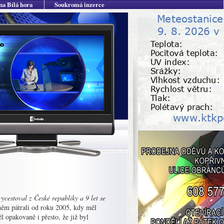
na Bílá hora
Soukromá inzerce
ycestoval z České republiky a 9 let se
něm pátrali od roku 2005, kdy měl
ěl opakovaně i přesto, že již byl