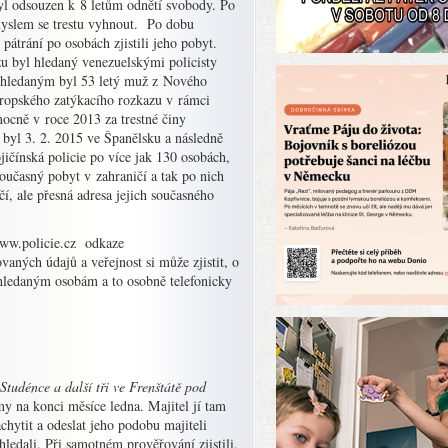
yl odsouzen k 8 letům odnětí svobody. Po
myslem se trestu vyhnout. Po dobu
 pátrání po osobách zjistili jeho pobyt.
 byl hledaný venezuelskými policisty
m hledaným byl 53 letý muž z Nového
vropského zatýkacího rozkazu v rámci
cně v roce 2013 za trestné činy
byl 3. 2. 2015 ve Španělsku a následně
ičínská policie po více jak 130 osobách,
oučasný pobyt v zahraničí a tak po nich
čí, ale přesná adresa jejich současného
www.policie.cz odkaze
vaných údajů a veřejnost si může zjistit, o
 hledaným osobám a to osobně telefonicky
 Studénce a další tři ve Frenštátě pod
rmy na konci měsíce ledna. Majitel jí tam
zachytit a odeslat jeho podobu majiteli
hledali. Při samotném prověřování zjistili,