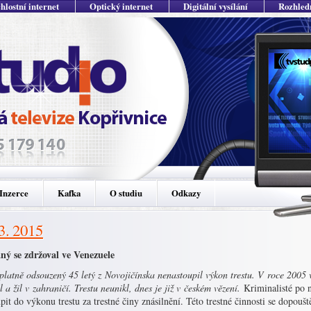
hlostní internet
Optický internet
Digitální vysílání
Rozhled
Inzerce
Kafka
O studiu
Odkazy
 3. 2015
ný se zdržoval ve Venezuele
latně odsouzený 45 letý z Novojičínska nenastoupil výkon trestu. V roce 2005 v
l a žil v zahraničí. Trestu neunikl, dnes je již v českém vězení.
Kriminalisté po 
pit do výkonu trestu za trestné činy znásilnění. Této trestné činnosti se dopoušt