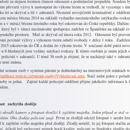
ulosti za stejnou trestnou činnost odsouzen a podmínečně propuštěn. Soudem b
kém převzetí výzvy k nastoupení do výkonu trestu se rozhodl, že vycestuje s ú
ka let se skrýval a žil v zahraničí. Nicméně novojičínští kriminalisté z oddělení
kem měsíce března 2014 na základě vydaného mezinárodního zatýkacího rozkazu
en a v měsíci březnu letošního roku byl eskortován do České republiky. Další
a, který byl v rámci mezinárodní spolupráce zadržen ve Španělsku na základě e
genského prostoru. Muž se skrýval od února roku 2012. Odsouzen byl pravomo
bání povinné výživy s výkonem trestu odnětí svobody v délce 1 roku. Zadržen 
. 2015 eskortován do ČR a dodán do výkonu trestu. V současné době pátrá novoj
o u 8 hledaných jsou vydány zatýkací rozkazy. K těmto osobám je znám jejich s
í policisté v zahraničí. U témě 30 osob je zřejmé, že se nacházejí také v zahrani
u není známa.
lní seznam osob v systému pátrání je dohledatelný na internetových stánkách 
//aplikace.policie.cz/patrani-osoby/Vyhledavani.aspx
. Stačí zadat jeden z požado
osoby se jedná. Zajisté každé policejní oddělení přijme jakékoliv informace k
ailem.
ast zachytila zloděje
i ukradli kamery a fotopast sloužící k zajištění majetku. Jeden případ se stal ve
štěm. Oba zloděje policisté znají.
První ze zlodějů odcizil fotopast v areálu fi
l k zajištění svého majetku před zloději. Zloděj netušil, že jej fotopast stačila 
ní. Ačkoli byl zachycený snímek horší kvality, policisté ze Studénky zloděje do