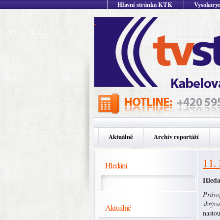
Hlavní stránka KTK
Vysokoryc
Aktuálně
Archív reportáží
11.
Hledání
Hleda
Právop
skrýva
Aktuálně
nastou