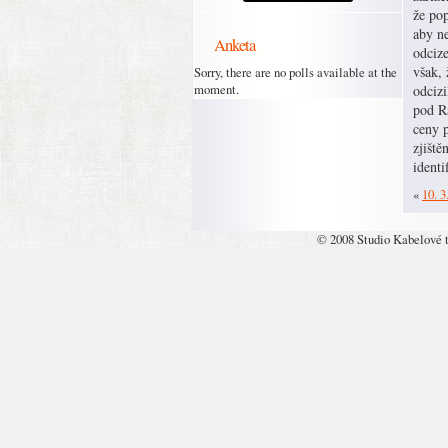
že pop
aby n
Anketa
odcize
však, 
Sorry, there are no polls available at the
moment.
odcizi
pod R
ceny 
zjiště
identi
«
10. 3
© 2008 Studio Kabelové 