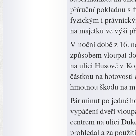
příruční pokladnu s 
fyzickým i právnick
na majetku ve výši př
V noční době z 16. n
způsobem vloupat do
na ulici Husové v Ko
částkou na hotovosti
hmotnou škodu na maj
Pár minut po jedné ho
vypáčení dveří vlou
centrem na ulici Duk
prohledal a za použi