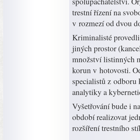
spolupachatelství. Or
trestní řízení na svo
v rozmezí od dvou do
Kriminalisté provedl
jiných prostor (kance
množství listinných m
korun v hotovosti. O
specialistů z odboru 
analytiky a kyberneti
Vyšetřování bude i n
období realizovat jed
rozšíření trestního stí