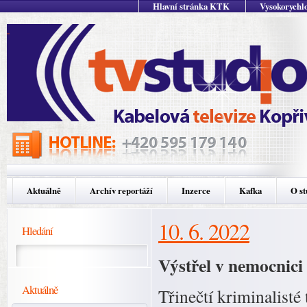
Hlavní stránka KTK
Vysokorychlo
Aktuálně
Archív reportáží
Inzerce
Kafka
O st
10. 6. 2022
Hledání
Výstřel v nemocnici 
Aktuálně
Třinečtí kriminalisté