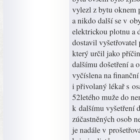
vylezl z bytu oknem 
a nikdo další se v ob
elektrickou plotnu a 
dostavil vyšetřovate
který určil jako příči
dalšímu došetření a 
vyčíslena na finanční
i přivolaný lékař s o
52letého muže do nem
k dalšímu vyšetření 
zúčastněných osob ne
je nadále v prošetřov