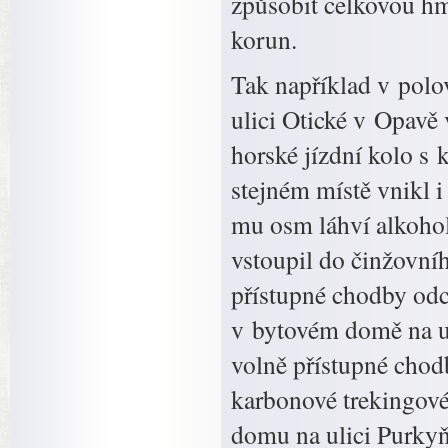
způsobit celkovou hm
korun.
Tak například v pol
ulici Otické v Opavě 
horské jízdní kolo s
stejném místě vnikl i
mu osm láhví alkohol
vstoupil do činžovní
přístupné chodby odc
v bytovém domě na u
volně přístupné chodb
karbonové trekingové
domu na ulici Purkyň