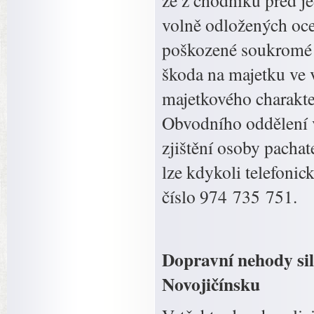
že z chodníku před j
volně odložených oce
poškozené soukromé 
škoda na majetku ve v
majetkového charakter
Obvodního oddělení v
zjištění osoby pachat
lze kdykoli telefonic
číslo 974 735 751.
Dopravní nehody sil
Novojičínsku