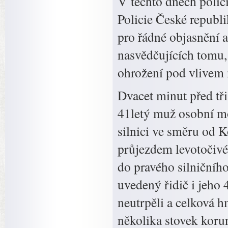
V těchto dnech polic
Policie České republi
pro řádné objasnění 
nasvědčujících tomu,
ohrožení pod vlivem 
Dvacet minut před tř
41letý muž osobní mo
silnici ve směru od 
průjezdem levotočivé 
do pravého silničního
uvedený řidič i jeho 
neutrpěli a celková 
několika stovek ko