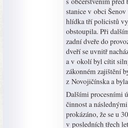
s občerstvením před 
stanice v obci Šenov
hlídka tří policistů 
obstoupila. Při další
zadní dveře do provo
dveří se uvnitř nach
a v okolí byl cítit s
zákonném zajištění b
z Novojičínska a byla
Dalšími procesními ú
činnost a následnými
prokázáno, že se u 3
v posledních třech l