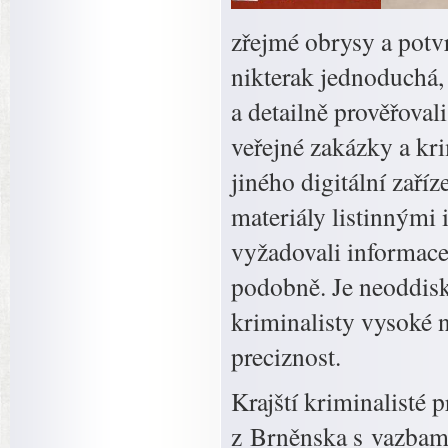
zřejmé obrysy a potvr
nikterak jednoduchá, 
a detailně prověřoval
veřejné zakázky a kri
jiného digitální zaříz
materiály listinnými 
vyžadovali informace 
podobně. Je neoddisk
kriminalisty vysoké n
preciznost.
Krajští kriminalisté 
z Brněnska s vazbami