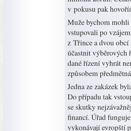
v pokusu pak hovoří
Muže bychom mohli oz
vstupovali po vzájemn
z Třince a dvou obcí
účastnit výběrových ř
dané řízení vyhrát n
způsobem předmětná ř
Jedna ze zakázek byl
Do případu tak vstou
se skutky nejzávažněj
financí. Úřad funguj
vykonávají evropští p