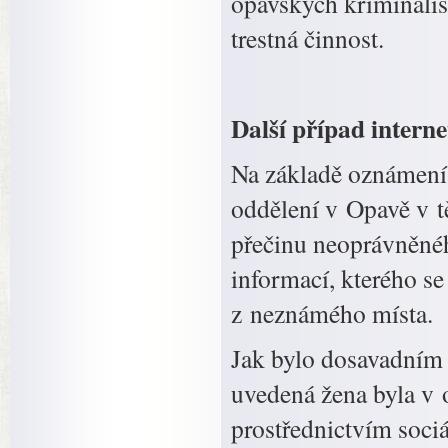
opavských kriminalis
trestná činnost.
Další případ intern
Na základě oznámení 
oddělení v Opavě v tě
přečinu neoprávněnéh
informací, kterého s
z neznámého místa.
Jak bylo dosavadním 
uvedená žena byla v 
prostřednictvím soci