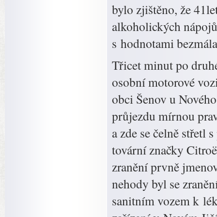
bylo zjištěno, že 41l
alkoholických nápojů
s hodnotami bezmála 
Třicet minut po druhé
osobní motorové vozi
obci Šenov u Nového 
průjezdu mírnou prav
a zde se čelně střet
tovární značky Citro
zranění prvně jmeno
nehody byl se zraněn
sanitním vozem k lék