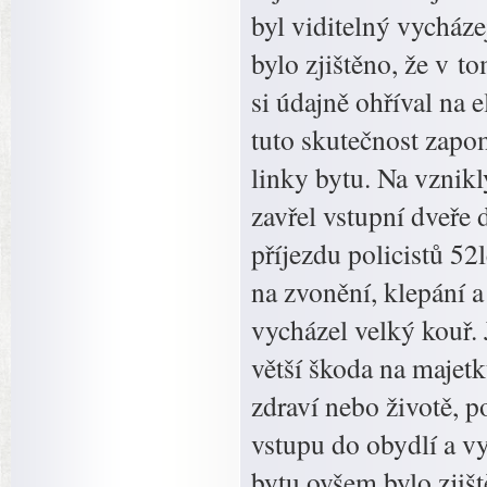
byl viditelný vycház
bylo zjištěno, že v t
si údajně ohříval na 
tuto skutečnost zapo
linky bytu. Na vznikl
zavřel vstupní dveře 
příjezdu policistů 52
na zvonění, klepání 
vycházel velký kouř. 
větší škoda na majet
zdraví nebo životě, p
vstupu do obydlí a v
bytu ovšem bylo zjiš