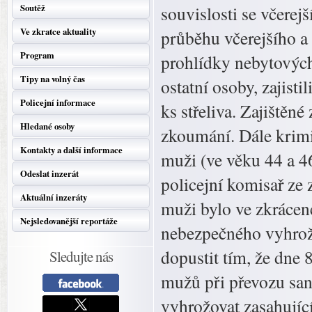
Soutěž
souvislosti se včerej
Ve zkratce aktuality
průběhu včerejšího a
Program
prohlídky nebytových 
Tipy na volný čas
ostatní osoby, zajisti
Policejní informace
ks střeliva. Zajištěn
Hledané osoby
zkoumání. Dále krimi
Kontakty a další informace
muži (ve věku 44 a 46
Odeslat inzerát
policejní komisař ze 
Aktuální inzeráty
muži bylo ve zkrácen
Nejsledovanější reportáže
nebezpečného vyhrožo
dopustit tím, že dne 
Sledujte nás
mužů při převozu san
vyhrožovat zasahují