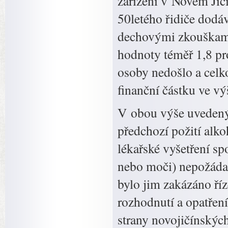
zařízení v Novém Jič
50letého řidiče dodá
dechovými zkouškami 
hodnoty téměř 1,8 pr
osoby nedošlo a celk
finanční částku ve vý
V obou výše uvedenýc
předchozí požití alko
lékařské vyšetření s
nebo moči) nepožádali
bylo jim zakázáno ří
rozhodnutí a opatření
strany novojičínských