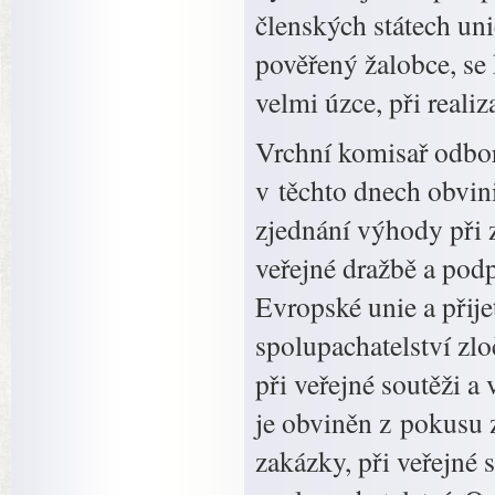
členských státech uni
pověřený žalobce, se
velmi úzce, při reali
Vrchní komisař odbor
v těchto dnech obvin
zjednání výhody při z
veřejné dražbě a pod
Evropské unie a přije
spolupachatelství zlo
při veřejné soutěži a
je obviněn z pokusu 
zakázky, při veřejné 