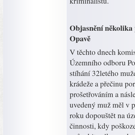
kriminalistů.
Objasnění několika 
Opavě
V těchto dnech komis
Územního odboru Poli
stíhání 32letého muž
krádeže a přečinu p
prošetřováním a násl
uvedený muž měl v p
roku dopouštět na úz
činnosti, kdy poško