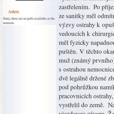
zastřelením. Po příj
Anketa
ze sanitky měl odmít
Sorry, there are no polls available at the
výzvy ostrahy k opušt
moment.
vedoucích k chirurgi
měl fyzicky napadnou
puštěn. V těchto oka
muž (známý prvního).
s ostrahou nemocnice,
dvě legálně držené zb
pod pohrůžkou namíř
pracovnicích ostrahy,
vystřelil do země. Na
vjezdovou závoru. Žen