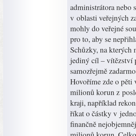
administrátora nebo s
v oblasti veřejných z
mohly do veřejné sout
pro to, aby se nepřih
Schůzky, na kterých 
jediný cíl – vítězstv
samozřejmě zadarmo, 
Hovoříme zde o pěti 
milionů korun z posl
kraji, například reko
říkat o částky v jed
finančně nejobjemněj
milionů korun. Celko