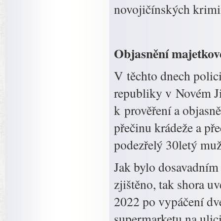
novojičínských krimi
Objasnění majetkové 
V těchto dnech polic
republiky v Novém Jič
k prověření a objasn
přečinu krádeže a pře
podezřelý 30letý muž
Jak bylo dosavadním
zjištěno, tak shora u
2022 po vypáčení dve
supermarketu na ulici