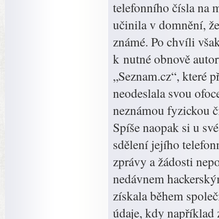
telefonního čísla na 
učinila v domnění, že
známé. Po chvíli vša
k nutné obnově autor
„Seznam.cz“, které p
neodeslala svou ofoce
neznámou fyzickou či
Spíše naopak si u sv
sdělení jejího telefon
zprávy a žádosti nepos
nedávnem hackerský
získala během společ
údaje, kdy například