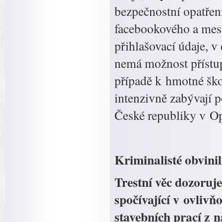
bezpečnostní opatřen
facebookového a mes
přihlašovací údaje, 
nemá možnost přístu
případě k hmotné ško
intenzivně zabývají p
České republiky v O
Kriminalisté obvini
Trestní věc dozoruj
spočívající v ovliv
stavebních prací z 