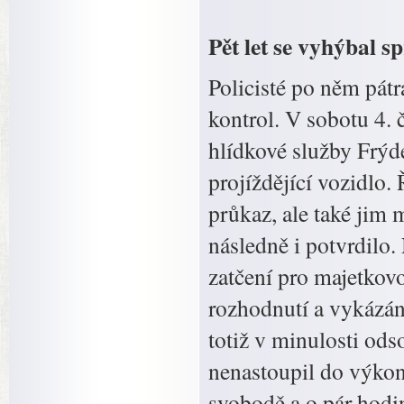
Pět let se vyhýbal s
Policisté po něm pátra
kontrol. V sobotu 4. 
hlídkové služby Frýde
projíždějící vozidlo.
průkaz, ale také jim m
následně i potvrdilo
zatčení pro majetkov
rozhodnutí a vykázán
totiž v minulosti ods
nenastoupil do výkonu
svobodě a o pár hodin