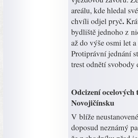
areálu, kde hledal sv
.
chvíli odjel pryč
Krá
bydliště jednoho z n
až do výše osmi let a
Protiprávní jednání 
trest odnětí svobody d
Odcizení ocelových t
Novojičínsku
V blíže neustanovené
doposud neznámý pach