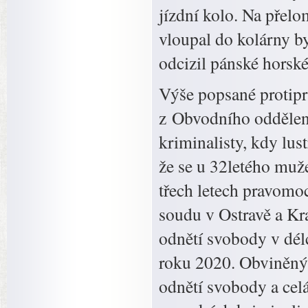
jízdní kolo. Na přelo
vloupal do kolárny b
odcizil pánské horské
Výše popsané protiprá
z Obvodního oddělen
kriminalisty, kdy lu
že se u 32letého muž
třech letech pravomo
soudu v Ostravě a Kr
odnětí svobody v délc
roku 2020. Obviněný 
odnětí svobody a celá