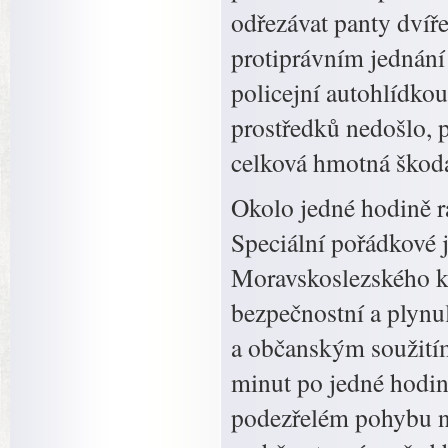
odřezávat panty dvíře
protiprávním jednání 
policejní autohlídko
prostředků nedošlo, 
celková hmotná škoda
Okolo jedné hodině r
Speciální pořádkové j
Moravskoslezského kr
bezpečnostní a plynu
a občanským soužitím
minut po jedné hodině
podezřelém pohybu n