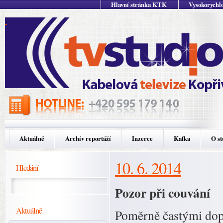
Hlavní stránka KTK
Vysokorychlo
Aktuálně
Archív reportáží
Inzerce
Kafka
O st
10. 6. 2014
Hledání
Pozor při couvání
Aktuálně
Poměrně častými dop