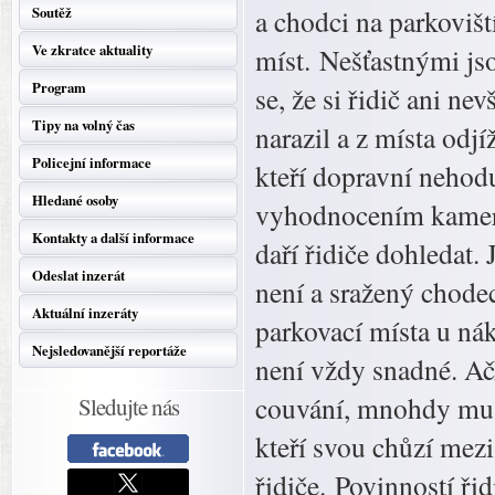
Soutěž
a chodci na parkovišt
Ve zkratce aktuality
míst. Nešťastnými jso
Program
se, že si řidič ani n
Tipy na volný čas
narazil a z místa odjí
Policejní informace
kteří dopravní nehod
Hledané osoby
vyhodnocením kamero
Kontakty a další informace
daří řidiče dohledat.
Odeslat inzerát
není a sražený chode
Aktuální inzeráty
parkovací místa u ná
Nejsledovanější reportáže
není vždy snadné. Ač
couvání, mnohdy mu t
Sledujte nás
kteří svou chůzí mezi
řidiče. Povinností řid