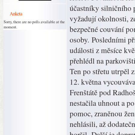
účastníky silničního
Anketa
vyžadují okolnosti, z
Sorry, there are no polls available at the
bezpečné couvání pom
moment.
osoby. Posledními příp
události z měsíce kvě
přehlédl na parkoviš
Ten po střetu utrpěl 
12. května vycouváva
Frenštátě pod Radhoš
nestačila uhnout a po
pomoc, zraněnou ženu
nehlásili, až dodateč
horšil. Další je dopra