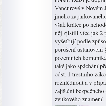
Vančurové v Novém Ji
jiného zaparkovaného v
však krátce po nehod
něj zjistili více jak 
vyšetřují podle způs
porušení ustanovení 
pozemních komunikací
také jako spáchání př
odst. 1 trestního zák
rozhlédnout a v příp
zajištění bezpečného 
zvukového znamení.