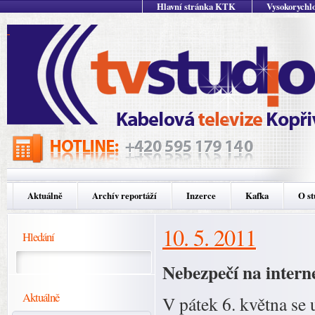
Hlavní stránka KTK
Vysokorychlo
Aktuálně
Archív reportáží
Inzerce
Kafka
O st
10. 5. 2011
Hledání
Nebezpečí na intern
Aktuálně
V pátek 6. května se 