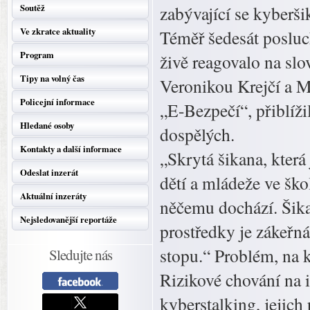
Soutěž
zabývající se kyberši
Ve zkratce aktuality
Téměř šedesát posluc
Program
živě reagovalo na sl
Tipy na volný čas
Veronikou Krejčí a M
Policejní informace
„E-Bezpečí“, přiblížil
Hledané osoby
dospělých.
Kontakty a další informace
„Skrytá šikana, kter
Odeslat inzerát
dětí a mládeže ve šk
Aktuální inzeráty
něčemu dochází. Šik
Nejsledovanější reportáže
prostředky je zákeřná
stopu.“ Problém, na k
Sledujte nás
Rizikové chování na 
kyberstalking, jejich