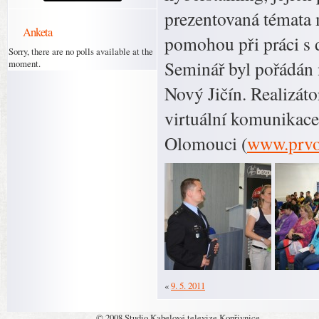
prezentovaná témata 
Anketa
pomohou při práci s d
Sorry, there are no polls available at the
Seminář byl pořádán 
moment.
Nový Jičín. Realizát
virtuální komunikace
Olomouci (
www.prvo
«
9. 5. 2011
© 2008 Studio Kabelové televize Kopřivnice