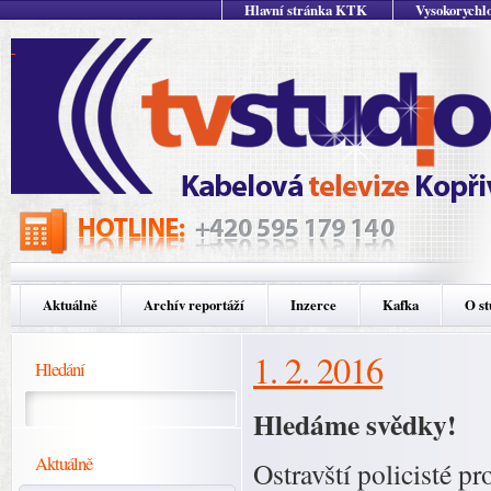
Hlavní stránka KTK
Vysokorychlo
Aktuálně
Archív reportáží
Inzerce
Kafka
O st
1. 2. 2016
Hledání
Hledáme svědky!
Aktuálně
Ostravští policisté p