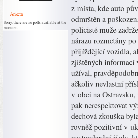
z místa, kde auto pů
Anketa
odmrštěn a poškozen, 
Sorry, there are no polls available at the
policisté muže zadrž
moment.
nárazu rozmetány po 
přijíždějící vozidla,
zjištěných informací
užíval, pravděpodobně
ačkoliv nevlastní pří
v obci na Ostravsku, 
pak nerespektovat vý
dechová zkouška byla 
rovněž pozitivní v u
nestandardní jízdy, k