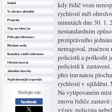
Soutěž
kdy řidič vozu neres
Ve zkratce aktuality
rychlostí měl ohrožov
Program
minutách dne 30. 1. 2
Tipy na volný čas
nestandardním způsob
Policejní informace
protiprávního jednání
Hledané osoby
nereagoval, značnou r
Kontakty a další informace
policistů a poškodit 
Odeslat inzerát
policistů k zastavení
Aktuální inzeráty
přes travnatou ploch
Nejsledovanější reportáže
rychlostí v ujíždění.
Na vytipovaném místě 
Sledujte nás
znovu řidiče zastavit
výzev, policista neby