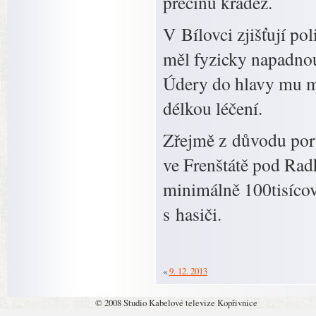
přečinu krádež.
V Bílovci zjišťují p
měl fyzicky napadno
Údery do hlavy mu m
délkou léčení.
Zřejmě z důvodu poruc
ve Frenštátě pod Rad
minimálně 100tisícová
s hasiči.
«
9. 12. 2013
© 2008 Studio Kabelové televize Kopřivnice