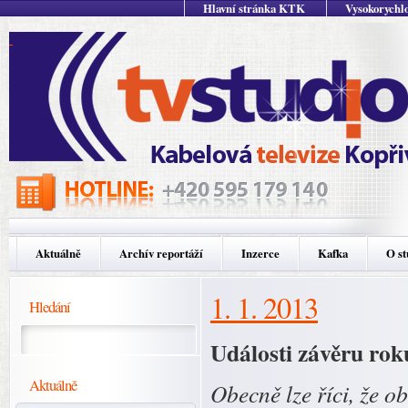
Hlavní stránka KTK
Vysokorychlo
Aktuálně
Archív reportáží
Inzerce
Kafka
O st
1. 1. 2013
Hledání
Události závěru rok
Aktuálně
Obecně lze říci, že o