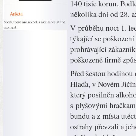
140 tisíc korun. Pod
několika dní od 28. a
Anketa
Sorry, there are no polls available at the
V průběhu noci 1. le
moment.
týkající se poškozen
prohrávající zákazní
poškozené firmě způs
Před šestou hodinou 
Hlaďa, v Novém Jičín
který posilněn alkoh
s plyšovými hračkami
bundu a z místa utéct
ostrahy převzali a je