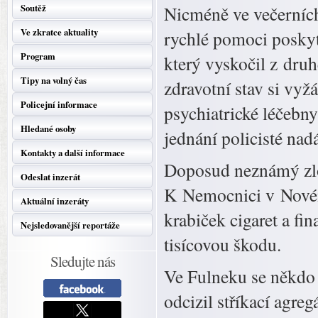
Soutěž
Nicméně ve večerních
Ve zkratce aktuality
rychlé pomoci poskyt
Program
který vyskočil z dru
Tipy na volný čas
zdravotní stav si vyž
Policejní informace
psychiatrické léčebn
Hledané osoby
jednání policisté nadá
Kontakty a další informace
Doposud neznámý zlo
Odeslat inzerát
K Nemocnici v Novém 
Aktuální inzeráty
krabiček cigaret a fi
Nejsledovanější reportáže
tisícovou škodu.
Sledujte nás
Ve Fulneku se někdo v
odcizil stříkací agr