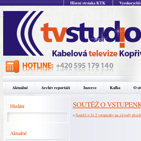
Hlavní stránka KTK
Vysokorychlo
Aktuálně
Archív reportáží
Inzerce
Kafka
O st
SOUTĚŽ O VSTUPENK
Hledání
«
Soutěž o 3x 2 vstupenky na závody ploch
Aktuálně