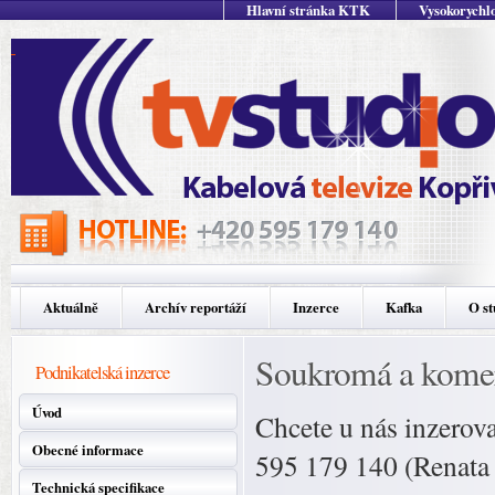
Hlavní stránka KTK
Vysokorychlo
Aktuálně
Archív reportáží
Inzerce
Kafka
O st
Soukromá a komer
Podnikatelská inzerce
Úvod
Chcete u nás inzerova
Obecné informace
595 179 140 (Renata
Technická specifikace