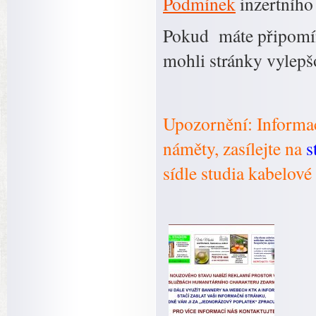
Podmínek
inzertního
Pokud máte připomín
mohli stránky vylep
Upozornění: Informac
náměty, zasílejte na
s
sídle studia kabelov