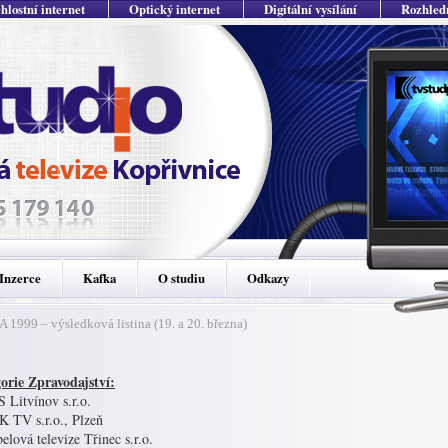
hlostní internet
Optický internet
Digitální vysílání
Rozhled
Inzerce
Kafka
O studiu
Odkazy
1999 – výsledková listina (19. a 20. března)
orie Zpravodajství:
 Litvínov s.r.o.
K TV s.r.o., Plzeň
elová televize Třinec s.r.o.