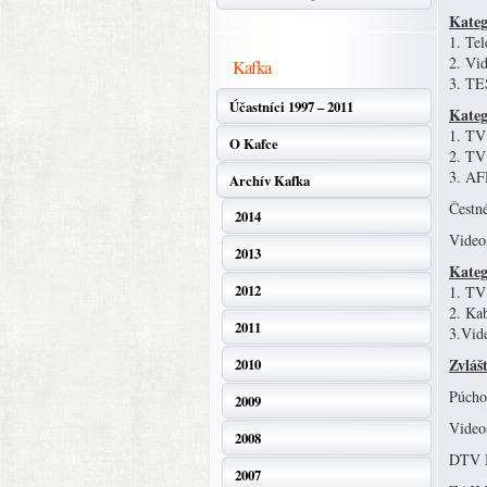
Kateg
1. Tel
2. Vid
Kafka
3. TES
Účastníci 1997 – 2011
Kateg
1. TV
O Kafce
2. TV 
3. AF
Archív Kafka
Čestn
2014
Videos
2013
Kateg
2012
1. TV 
2. Kab
2011
3.Vide
Zvláš
2010
Púcho
2009
Videos
2008
DTV B
2007