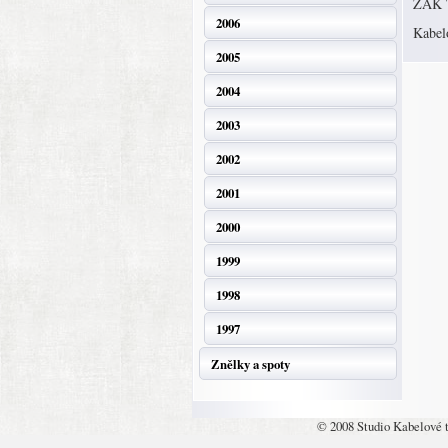
ZAK T
2006
Kabelo
2005
2004
2003
2002
2001
2000
1999
1998
1997
Znělky a spoty
© 2008 Studio Kabelové 