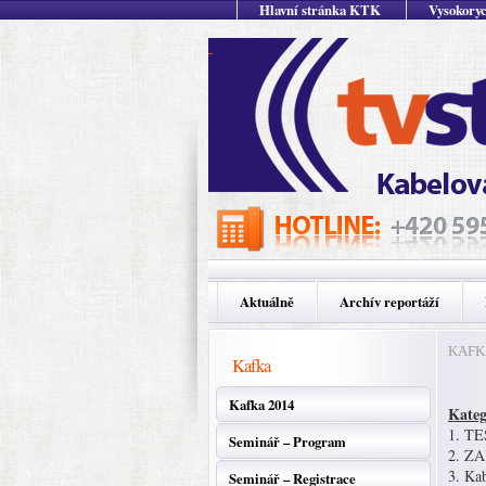
Hlavní stránka KTK
Vysokoryc
Aktuálně
Archív reportáží
KAFKA 
Kafka
Kafka 2014
Kateg
1. TES
Seminář – Program
2. ZA
3. Kab
Seminář – Registrace