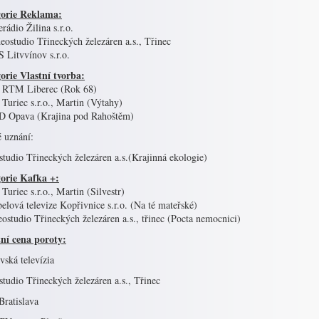
orie Reklama:
erádio Žilina s.r.o.
eostudio Třineckých železáren a.s., Třinec
 Litvvínov s.r.o.
orie Vlastní tvorba:
 RTM Liberec (Rok 68)
Turiec s.r.o., Martin (Výtahy)
D Opava (Krajina pod Rahoštěm)
é uznání:
tudio Třineckých železáren a.s.(Krajinná ekologie)
orie Kafka +:
Turiec s.r.o., Martin (Silvestr)
elová televize Kopřivnice s.r.o. (Na té mateřské)
ostudio Třineckých železáren a.s., třinec (Pocta nemocnici)
tní cena poroty:
vská televízia
tudio Třineckých železáren a.s., Třinec
ratislava