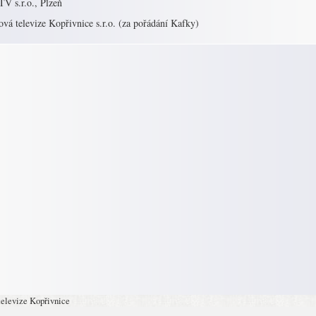
V s.r.o., Plzeň
vá televize Kopřivnice s.r.o. (za pořádání Kafky)
televize Kopřivnice