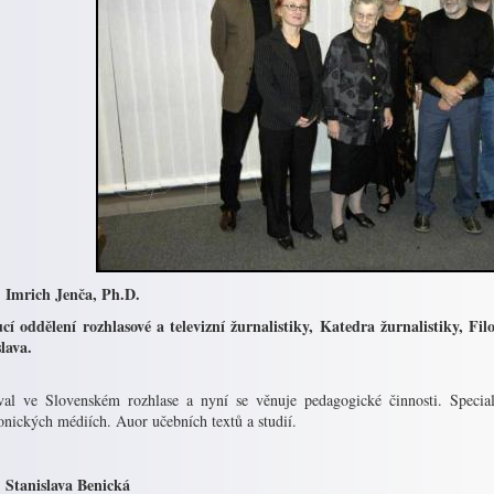
 Imrich Jenča, Ph.D.
cí oddělení rozhlasové a televizní žurnalistiky, Katedra žurnalistiky, F
lava.
val ve Slovenském rozhlase a nyní se věnuje pedagogické činnosti. Speciali
onických médiích. Auor učebních textů a studií.
 Stanislava Benická