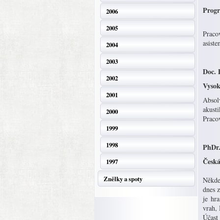
Progr
2006
2005
Praco
asiste
2004
2003
Doc. 
2002
Vysok
2001
Absol
akust
2000
Praco
1999
1998
PhDr.
Česká
1997
Znělky a spoty
Někde
dnes 
je hr
vrah,
Účast