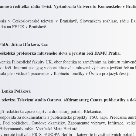
amová ředitelka rádia Twist. Vystudovala Univerzitu Komenského v Bratis
vala v Československé televizi v Bratislavě, Slovenském rozhlase, rádiu 
ntka na FF UK v Bratislavě.
PhDr. Jiřina Hůrková, Csc
oškolská profesorka mluveného slova a jevištní řeči DAMU Praha.
ventka Filozofické fakulty UK, obor fonetika se zaměřením na kulturu mluvenéh
iku řeči. Internní pedagog v oboru hlasová a mluvená výchova a jevištní řeč n
vala jako vědecká pracovnice v Kabinetu fonetiky v Ústavu pro jazyk český.
 Lenka Poláková
 televize. Televizní studio Ostrava, šéfdramaturg Centra publicistiky a d
jší redaktorka zpravodajství a dramaturg pořadu Klekánice,
zodpovídá za dokumentární a publicistické projekty TSO, např. Předčasná úmrt
a, Pod pokličkou, Osudové okamžiky, Zapomenuté výpravy, Infiltrace, velké
 Habermannův mlýn, Vsetínská Mata Hari atd.
 v porotě festivalu PRIX EUROPA Berlín – kategorie investigativních pořad