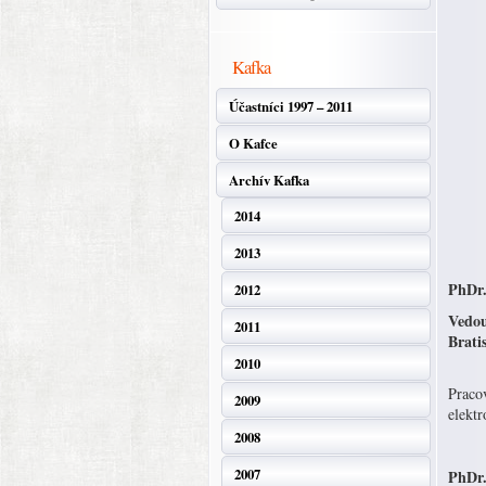
Kafka
Účastníci 1997 – 2011
O Kafce
Archív Kafka
2014
2013
PhDr.
2012
Vedou
2011
Bratis
2010
Praco
2009
elektr
2008
2007
PhDr.