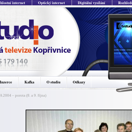
hlostní internet
Optický internet
Digitální vysílání
Rozhled
Inzerce
Kafka
O studiu
Odkazy
2004 – porota (8. a 9. října)