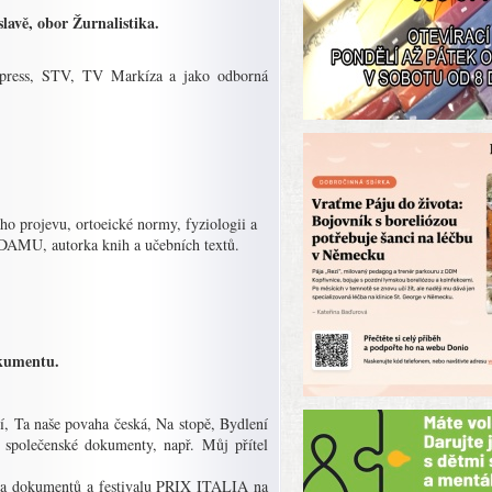
lavě, obor Žurnalistika.
Express, STV, TV Markíza a jako odborná
o projevu, ortoeické normy, fyziologii a
a DAMU, autorka knih a učebních textů.
okumentu.
í, Ta naše povaha česká, Na stopě, Bydlení
 společenské dokumenty, např. Můj přítel
ů a dokumentů a festivalu PRIX ITALIA na