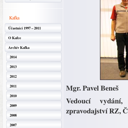
Kafka
Účastníci 1997 – 2011
O Kafce
Archív Kafka
2014
2013
2012
Mgr. Pavel Beneš
2011
2010
Vedoucí vydání, 
2009
zpravodajství RZ, Če
2008
2007