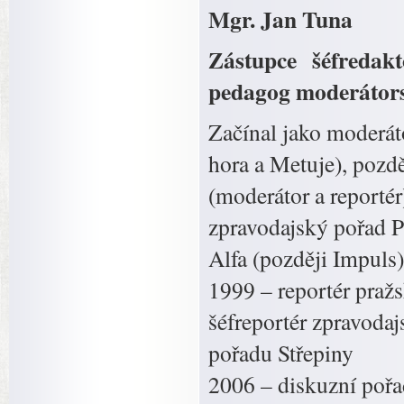
Mgr. Jan Tuna
Zástupce šéfredak
pedagog moderátors
Začínal jako moderát
hora a Metuje), pozdě
(moderátor a reportér
zpravodajský pořad Pr
Alfa (později Impuls)
1999 – reportér praž
šéfreportér zpravoda
pořadu Střepiny
2006 – diskuzní pořa