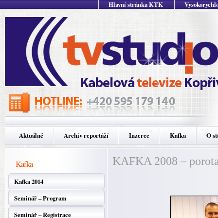
Hlavní stránka KTK
Vysokorychlo
Aktuálně
Archív reportáží
Inzerce
Kafka
O st
KAFKA 2008 – porota (
Kafka
Kafka 2014
Seminář – Program
Seminář – Registrace