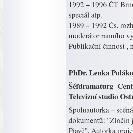
1992 – 1996 ČT Brno 
speciál atp.
1989 – 1992 Čs. rozh
moderátor ranního vy
Publikační činnost , n
PhDr. Lenka Polák
Šéfdramaturg Centr
Televizní studio Ost
Spoluautorka – scéná
dokumentů: "Zločin j
Piavě". Autorka proj