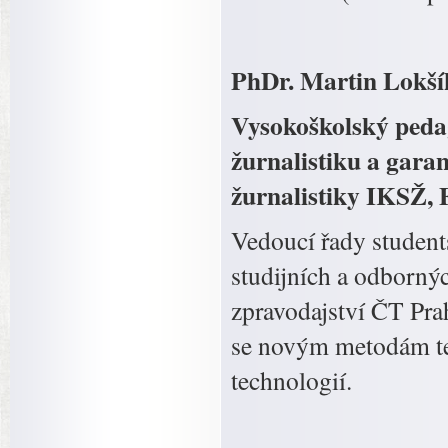
PhDr. Martin Lokší
Vysokoškolský peda
žurnalistiku a garan
žurnalistiky IKSŽ, 
Vedoucí řady students
studijních a odborný
zpravodajství ČT Pra
se novým metodám tel
technologií.