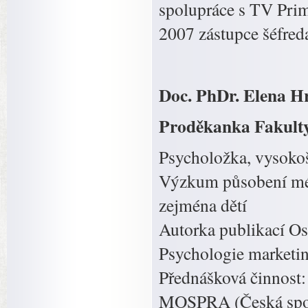
spolupráce s TV Prim
2007 zástupce šéfred
Doc. PhDr. Elena Hr
Proděkanka Fakulty 
Psycholožka, vysoko
Výzkum působení médi
zejména dětí
Autorka publikací Os
Psychologie marketi
Přednášková činnost:
MOSPRA (Česká spole