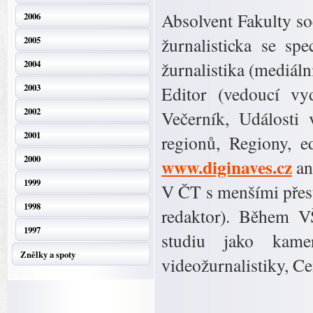
Absolvent Fakulty so
2006
žurnalisticka se sp
2005
2004
žurnalistika (mediální
2003
Editor (vedoucí vy
2002
Večerník, Události 
2001
regionů, Regiony, 
2000
www.diginaves.cz
an
1999
V ČT s menšími přest
1998
redaktor). Během V
1997
studiu jako kame
Znělky a spoty
videožurnalistiky, C