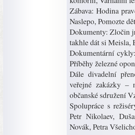
komorní, Varhanní fes
Zábava: Hodina prav
Naslepo, Pomozte dě
Dokumenty: Zločin 
takhle dát si Meisla,
Dokumentární cykly
Příběhy železné opon
Dále divadelní přen
veřejné zakázky – n
občanské sdružení V
Spolupráce s režisé
Petr Nikolaev, Duša
Novák, Petra Všelich