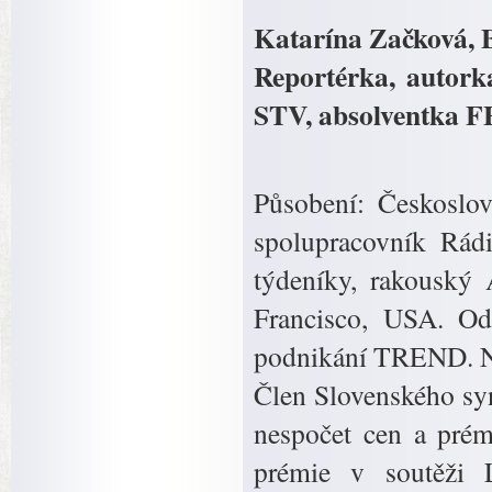
Katarína Začková, B
Reportérka, autork
STV, absolventka FF
Působení: Českoslov
spolupracovník Rádi
týdeníky, rakouský
Francisco, USA. Od
podnikání TREND. Nyn
Člen Slovenského sy
nespočet cen a prém
prémie v soutěži 