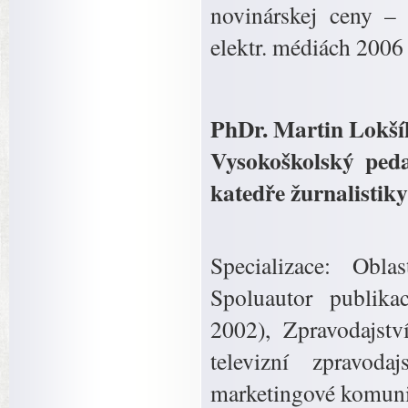
novinárskej ceny – 
elektr. médiách 2006 
PhDr. Martin Lokší
Vysokoškolský peda
katedře žurnalistik
Specializace: Obla
Spoluautor publikac
2002), Zpravodajstv
televizní zpravoda
marketingové komuni