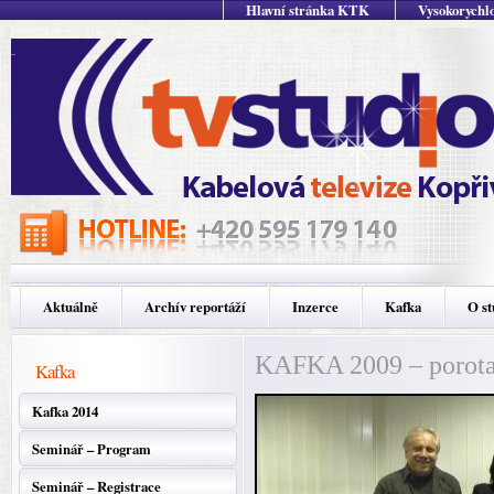
Hlavní stránka KTK
Vysokorychlo
Aktuálně
Archív reportáží
Inzerce
Kafka
O st
KAFKA 2009 – porota (
Kafka
Kafka 2014
Seminář – Program
Seminář – Registrace