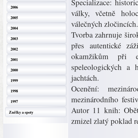
Specializace: histor
2006
války, včetně holoc
2005
válečných zločincích.
2004
Tvorba zahrnuje širo
2003
přes autentické zá
2002
okamžikům při ex
2001
speleologických a 
2000
jachtách.
1999
Ocenění: mezinár
1998
mezinárodního festi
1997
Autor 11 knih: Obě
Znělky a spoty
zmizel zlatý poklad r