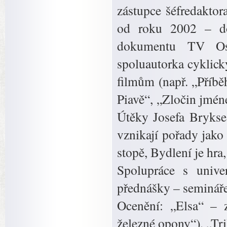
zástupce šéfredaktor
od roku 2002 – do
dokumentu TV Ostr
spoluautorka cyklic
filmům (např. „Příbě
Piavě“, „Zločin jmén
Útěky Josefa Brykse
vznikají pořady jako
stopě, Bydlení je hra
Spolupráce s univ
přednášky – semináře
Ocenění: „Elsa“ – z
železné opony“), „Tri