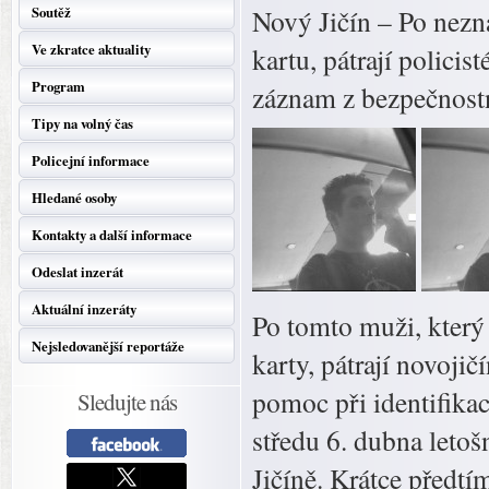
Soutěž
Nový Jičín – Po nez
Ve zkratce aktuality
kartu, pátrají policis
Program
záznam z bezpečnost
Tipy na volný čas
Policejní informace
Hledané osoby
Kontakty a další informace
Odeslat inzerát
Aktuální inzeráty
Po tomto muži, který
Nejsledovanější reportáže
karty, pátrají novojič
pomoc při identifika
Sledujte nás
středu 6. dubna leto
Jičíně. Krátce předt