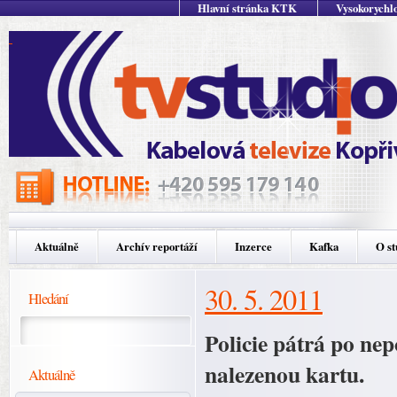
Hlavní stránka KTK
Vysokorychlo
Aktuálně
Archív reportáží
Inzerce
Kafka
O st
30. 5. 2011
Hledání
Policie pátrá po nep
nalezenou kartu.
Aktuálně