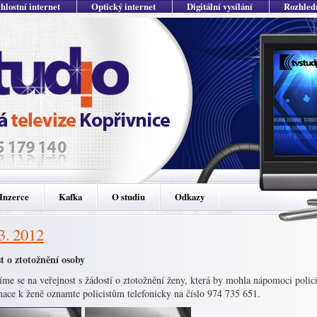
hlostní internet
Optický internet
Digitální vysílání
Rozhled
Inzerce
Kafka
O studiu
Odkazy
 3. 2012
t o ztotožnění osoby
íme se na veřejnost s žádostí o ztotožnění ženy, která by mohla nápomoci poli
mace k ženě oznamte policistům telefonicky na číslo 974 735 651.