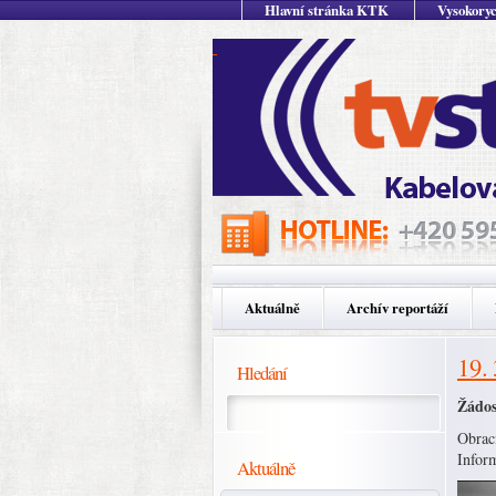
Hlavní stránka KTK
Vysokoryc
Aktuálně
Archív reportáží
19.
Hledání
Žádos
Obrac
Infor
Aktuálně