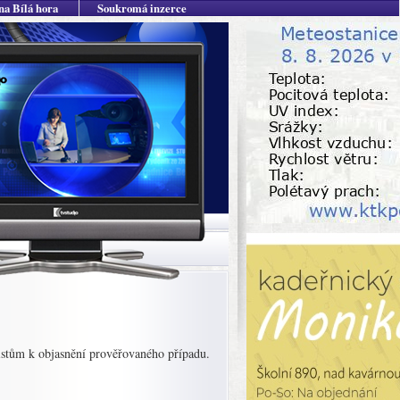
na Bílá hora
Soukromá inzerce
cistům k objasnění prověřovaného případu.