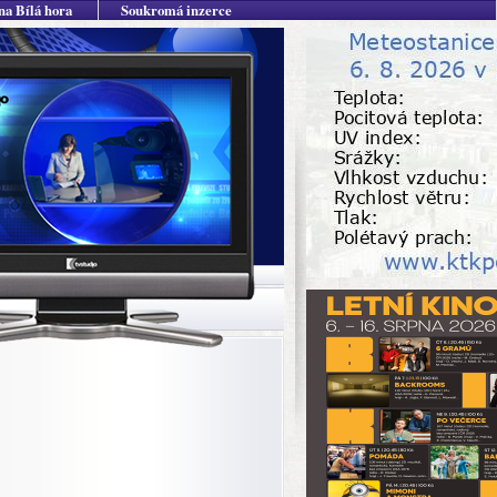
na Bílá hora
Soukromá inzerce