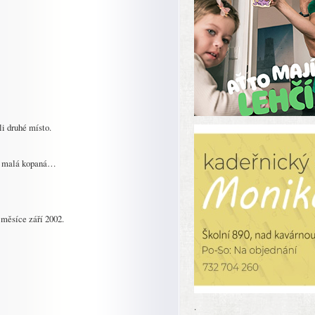
li druhé místo.
al, malá kopaná…
 měsíce září 2002.
.