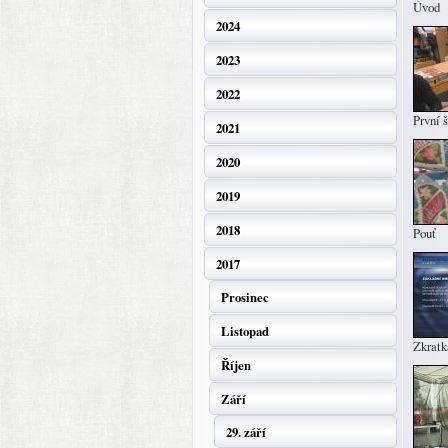
Úvod
2024
2023
2022
První 
2021
2020
2019
2018
Pouť
2017
Prosinec
Listopad
Zkratk
Říjen
Září
29. září