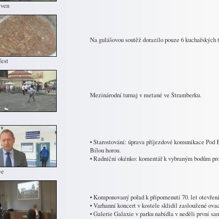
 ven
Na gulášovou soutěž dorazilo pouze 6 kuchařských 
fest
Mezinárodní turnaj v metané ve Štramberku.
• Starostování: úprava příjezdové komunikace Pod B
Bílou horou.
• Radniční okénko: komentář k vybraným bodům proj
ce
• Komponovaný pořad k připomenutí 70. let otevřen
• Varhanní koncert v kostele sklidil zasloužené ova
• Galerie Galaxie v parku nabídla v neděli první sa