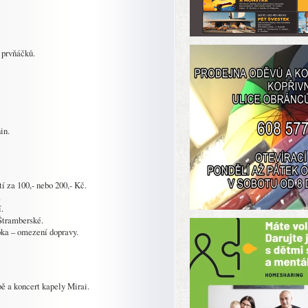
 prvňáčků.
in.
 za 100,- nebo 200,- Kč.
.
.
 Štramberské.
ka – omezení dopravy.
ě a koncert kapely Mirai.