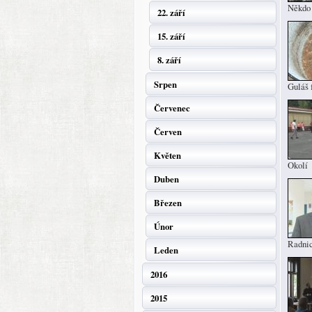
Někdo
22. září
15. září
8. září
Srpen
Guláš 
Červenec
Červen
Květen
Okolí
Duben
Březen
Únor
Radni
Leden
2016
2015