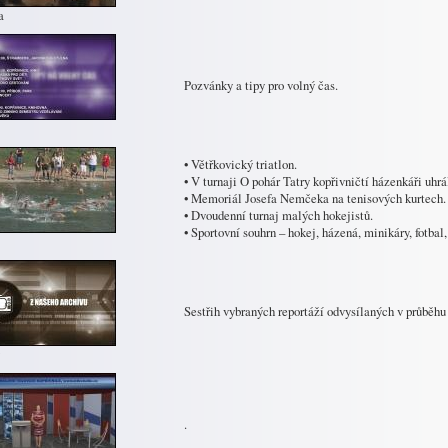
a
Pozvánky a tipy pro volný čas.
• Větřkovický triatlon.
• V turnaji O pohár Tatry kopřivničtí házenkáři uhrá
• Memoriál Josefa Nemčeka na tenisových kurtech.
• Dvoudenní turnaj malých hokejistů.
• Sportovní souhrn – hokej, házená, minikáry, fotb
Sestřih vybraných reportáží odvysílaných v průběhu
.