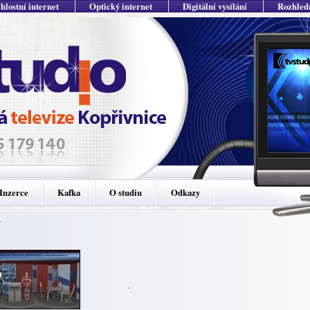
hlostní internet
Optický internet
Digitální vysílání
Rozhled
Inzerce
Kafka
O studiu
Odkazy
í
.