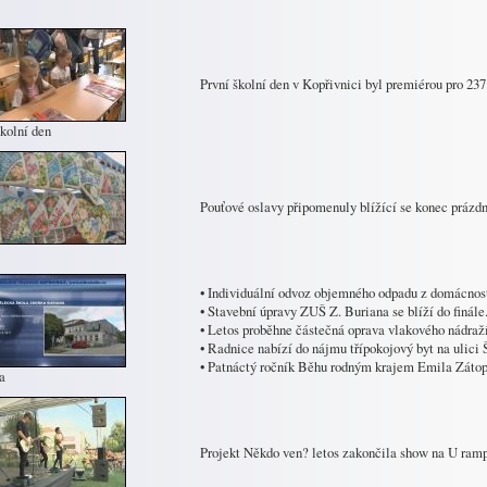
První školní den v Kopřivnici byl premiérou pro 237
školní den
Pouťové oslavy připomenuly blížící se konec prázdn
• Individuální odvoz objemného odpadu z domácností
• Stavební úpravy ZUŠ Z. Buriana se blíží do finále
• Letos proběhne částečná oprava vlakového nádraží
• Radnice nabízí do nájmu třípokojový byt na ulici
• Patnáctý ročník Běhu rodným krajem Emila Zátop
a
Projekt Někdo ven? letos zakončila show na U ramp