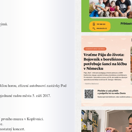
týmů.
ílou horou, zřízení autobusoví zastávky Pod
ednané radou města 5. září 2017.
í prvního muzea v Kopřivnici.
ce.
mostatný koncert.