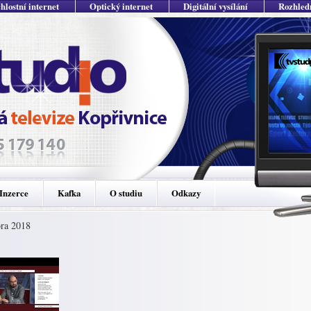
hlostní internet
Optický internet
Digitální vysílání
Rozhled
Inzerce
Kafka
O studiu
Odkazy
ora 2018