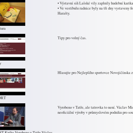
• Výstavní síň Lašské vily zaplnily hudební karik
• Ve vestibulu radnice byly na tři dny vystaveny f
Harašty.
tura
Tipy pro volný čas.
y
Hlasujte pro Nejlepšího sportovce Novojičínska z
ORT
Vyrobeno v Tatře, ale tatrovka to není. Václav 
neoficiální výroby v průmyslovém podniku pro sou
T Kniha Vyrobeno v Tatře Václav