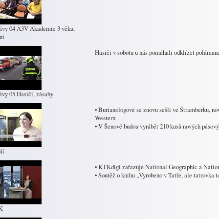
ávy 04 A3V Akademie 3 věku,
ní
Hasiči v sobotu u nás pomáhali odklízet polámané
ávy 05 Hasiči, zásahy
• Burianologové se znovu sešli ve Štramberku, 
Western.
• V Šenově budou vyrábět 210 kusů nových pásový
lí
• KTKdigi zařazuje National Geographic a Natio
• Soutěž o knihu „Vyrobeno v Tatře, ale tatrovka t
K