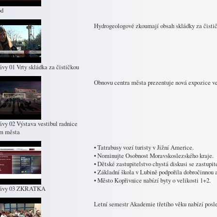
od
Hydrogeologové zkoumají obsah skládky za čisti
ávy 01 Vrty skládka za čističkou
Obnovu centra města prezentuje nová expozice ve
ávy 02 Výstava vestibul radnice
um města
• Tatrabusy vozí turisty v Jižní Americe.
• Nominujte Osobnost Moravskoslezského kraje.
• Dětské zastupitelstvo chystá diskusi se zastupite
• Základní škola v Lubině podpořila dobročinnou 
• Město Kopřivnice nabízí byty o velikosti 1+2.
rávy 03 ZKRATKA
Letní semestr Akademie třetího věku nabízí posle