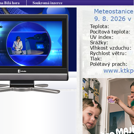
na Bílá hora
Soukromá inzerce