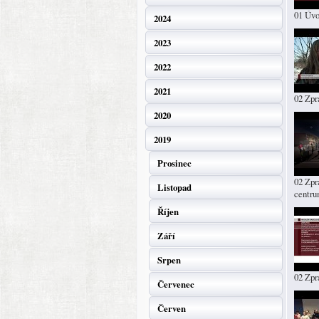
01 Úv
2024
2023
2022
2021
02 Zpr
2020
2019
Prosinec
02 Zpr
Listopad
centr
Říjen
Září
Srpen
02 Zp
Červenec
Červen