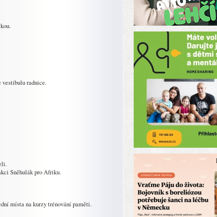
čkou.
 vestibulu radnice.
li.
akci Sněhulák pro Afriku.
dní místa na kurzy trénování paměti.