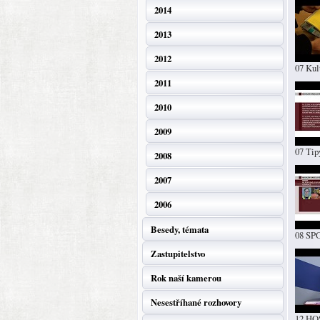
2014
2013
2012
07 Kul
2011
2010
2009
07 Tip
2008
2007
2006
Besedy, témata
08 SP
Zastupitelstvo
Rok naší kamerou
Nesestříhané rozhovory
12 HOS