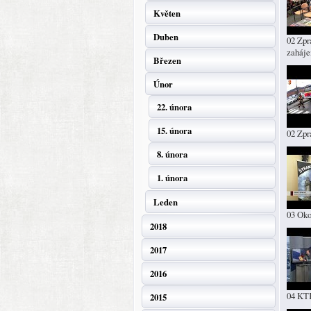
Květen
Duben
02 Zpr
zaháje
Březen
Únor
22. února
15. února
02 Zpr
8. února
1. února
Leden
03 Oko
2018
2017
2016
04 KT
2015