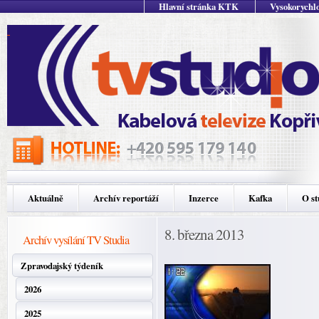
Hlavní stránka KTK
Vysokorychlo
Aktuálně
Archív reportáží
Inzerce
Kafka
O st
8. března 2013
Archív vysílání TV Studia
Zpravodajský týdeník
2026
2025