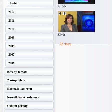
Leden
Archív
2012
2011
2010
Závěr
2009
«
22. února
.
2008
2007
2006
Besedy, témata
Zastupitelstvo
Rok naší kamerou
Nesestříhané rozhovory
Ostatní pořady