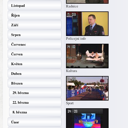
Listopad
Radnice
Říjen
Září
Srpen
Policejní info
Červenec
Červen
Květen
Kultura
Duben
Březen
29. března
22. března
Sport
8. března
Únor