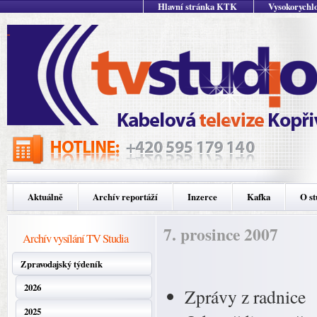
Hlavní stránka KTK
Vysokorychlo
Aktuálně
Archív reportáží
Inzerce
Kafka
O st
7. prosince 2007
Archív vysílání TV Studia
Zpravodajský týdeník
2026
Zprávy z radnice
2025