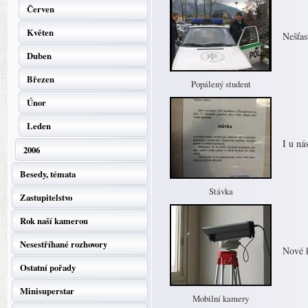
Červen
Květen
Nešťas
Duben
Březen
Popálený student
Únor
Leden
I u ná
2006
Besedy, témata
Stávka
Zastupitelstvo
Rok naší kamerou
Nesestříhané rozhovory
Nové k
Ostatní pořady
Minisuperstar
Mobilní kamery