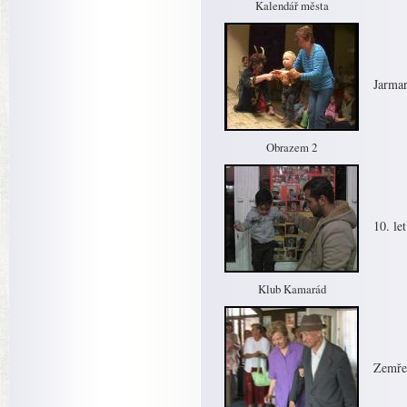
Kalendář města
Jarmar
Obrazem 2
10. le
Klub Kamarád
Zemřel