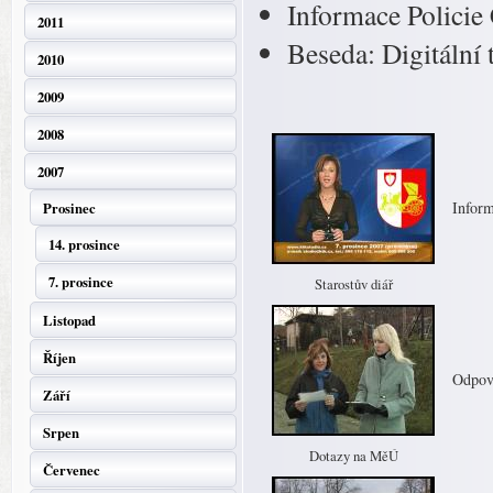
Informace Policie
2011
Beseda: Digitální 
2010
2009
2008
2007
Inform
Prosinec
14. prosince
7. prosince
Starostův diář
Listopad
Říjen
Odpov
Září
Srpen
Dotazy na MěÚ
Červenec