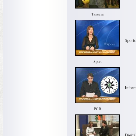
Taneční
Sporto
Sport
Inform
PČR
Digitá