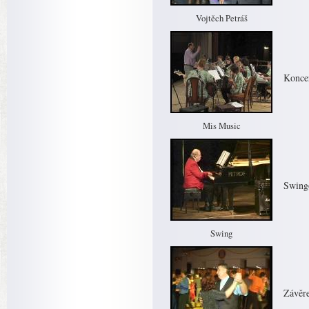
Vojtěch Petráš
Koncer
Mis Music
Swing
Swing
Závěre