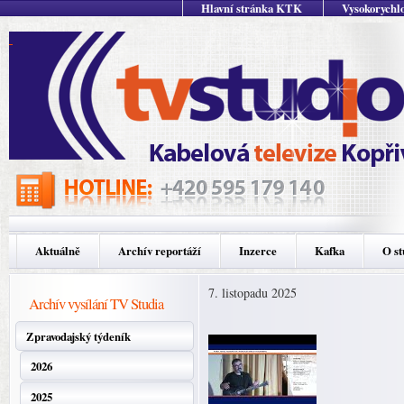
Hlavní stránka KTK
Vysokorychlo
Aktuálně
Archív reportáží
Inzerce
Kafka
O st
7. listopadu 2025
Archív vysílání TV Studia
Zpravodajský týdeník
2026
2025