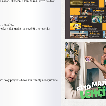
e závad, ukončení školního roku dříve na dvou
m s kapelou.
enka v říši znaků“ se soutěží o vstupenky.
 pro nový projekt Showchoir talenty z Kopřivnice
.