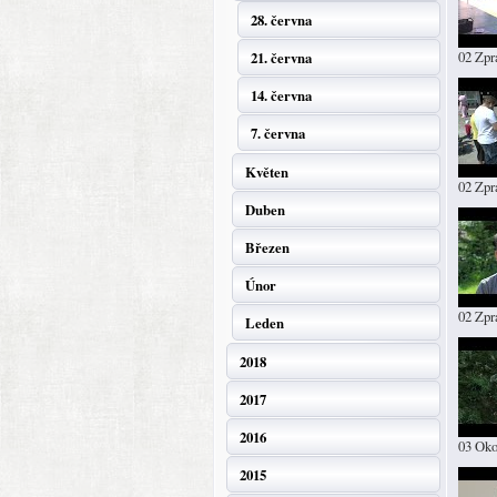
28. června
02 Zpr
21. června
14. června
7. června
Květen
02 Zpr
Duben
Březen
Únor
02 Zpr
Leden
2018
2017
2016
03 Oko
2015