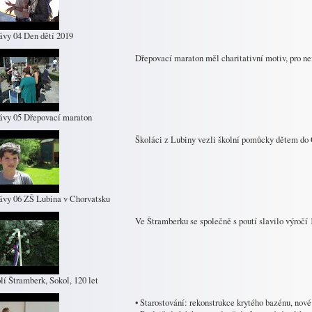
ávy 04 Den dětí 2019
Dřepovací maraton měl charitativní motiv, pro ne
ávy 05 Dřepovací maraton
Školáci z Lubiny vezli školní pomůcky dětem do 
ávy 06 ZŠ Lubina v Chorvatsku
Ve Štramberku se společně s poutí slavilo výročí 
lí Štramberk, Sokol, 120 let
• Starostování: rekonstrukce krytého bazénu, nové