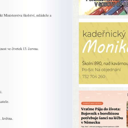
kt Ministerstva školství, mládeže a
nost ve čtvrtek 13. června.
i.
katele.
1. května.