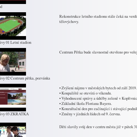
od
Rekonstrukce letního stadionu stále čeká na verdi
tělovýchovy.
ávy 01 Letní stadion
Centrum Pětka bude slavnostně otevřeno pro veřej
ávy 02 Centrum pětka, pozvánka
• Zvýšení nájmu v městských bytech od září 2019.
• Koupaliště se otevírá o víkendu.
• Vyhodnocení správy a údržby zeleně v Kopřivnic
• Základní škola Floriana Bayera.
• Konzultační den pro začínající i stávající podni
rávy 03 ZKRATKA
• Změny v jízdních řádech od 9. června.
Děti slavily svůj den v centru města již v pátek 3