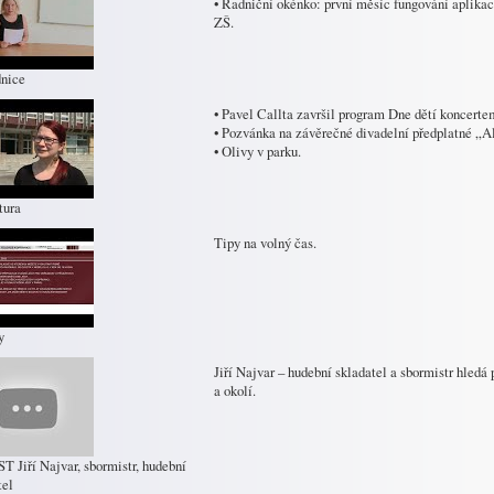
• Radniční okénko: první měsíc fungování aplikac
ZŠ.
nice
• Pavel Callta završil program Dne dětí koncerte
• Pozvánka na závěrečné divadelní předplatné „Al
• Olivy v parku.
tura
Tipy na volný čas.
y
Jiří Najvar – hudební skladatel a sbormistr hledá
a okolí.
T Jiří Najvar, sbormistr, hudební
tel