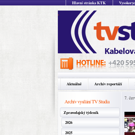
Hlavní stránka KTK
Vysokoryc
Aktuálně
Archív reportáží
7. če
Archív vysílání TV Studia
Zpravodajský týdeník
2026
2025