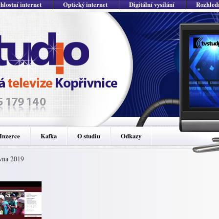
hlostní internet
Optický internet
Digitální vysílání
Rozhled
Inzerce
Kafka
O studiu
Odkazy
rvna 2019