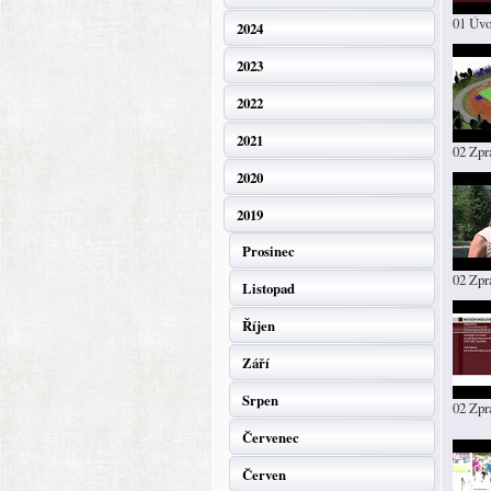
01 Úv
2024
2023
2022
2021
02 Zpr
2020
2019
Prosinec
02 Zpr
Listopad
Říjen
Září
Srpen
02 Zp
Červenec
Červen