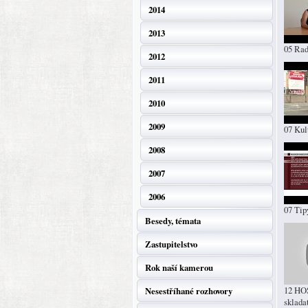
2014
2013
05 Rad
2012
2011
2010
2009
07 Kul
2008
2007
2006
07 Tip
Besedy, témata
Zastupitelstvo
Rok naší kamerou
12 HOS
Nesestříhané rozhovory
sklada