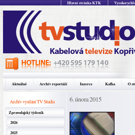
Hlavní stránka KTK
Vysokorychlo
Aktuálně
Archív reportáží
Inzerce
Kafka
O st
6. února 2015
Archív vysílání TV Studia
Zpravodajský týdeník
2026
2025