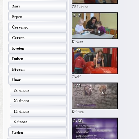
Září
ZŠ Lubina
Srpen
Červenec
Červen
Klokan
Květen
Duben
Březen
Okolí
Únor
27. února
20. února
13. února
Kultura
6. února
Leden